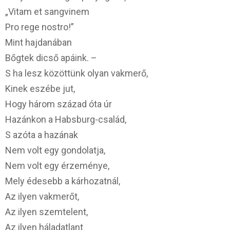
„Vitam et sangvinem
Pro rege nostro!”
Mint hajdanában
Bőgtek dicső apáink. –
S ha lesz közöttünk olyan vakmerő,
Kinek eszébe jut,
Hogy három század óta úr
Hazánkon a Habsburg-család,
S azóta a hazának
Nem volt egy gondolatja,
Nem volt egy érzeménye,
Mely édesebb a kárhozatnál,
Az ilyen vakmerőt,
Az ilyen szemtelent,
Az ilyen háladatlant