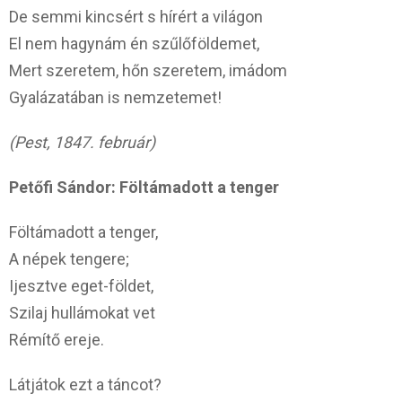
De semmi kincsért s hírért a világon
El nem hagynám én szűlőföldemet,
Mert szeretem, hőn szeretem, imádom
Gyalázatában is nemzetemet!
(Pest, 1847. február)
Petőfi Sándor: Föltámadott a tenger
Föltámadott a tenger,
A népek tengere;
Ijesztve eget-földet,
Szilaj hullámokat vet
Rémítő ereje.
Látjátok ezt a táncot?