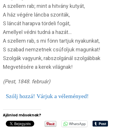
A szellem rab; mint a hitvány kutyát,
A ház végére láncba szoriták,
S láncát harapva tördeli fogát,
Amellyel védni tudná a hazát…
A szellem rab, s mi fönn tartjuk nyakunkat,
S szabad nemzetnek csúfoljuk magunkat!
Szolgák vagyunk, rabszolgánál szolgábbak
Megvetésére a kerek világnak!
(Pest, 1848. február)
Szólj hozzá! Várjuk a véleményed!
Ajánlod másoknak?
WhatsApp