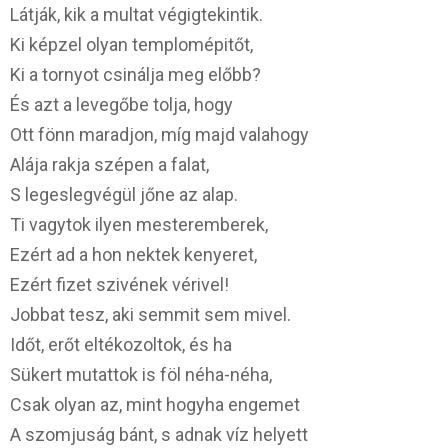
Látják, kik a multat végigtekintik.
Ki képzel olyan templomépitőt,
Ki a tornyot csinálja meg előbb?
És azt a levegőbe tolja, hogy
Ott fönn maradjon, míg majd valahogy
Alája rakja szépen a falat,
S legeslegvégül jőne az alap.
Ti vagytok ilyen mesteremberek,
Ezért ad a hon nektek kenyeret,
Ezért fizet szivének vérivel!
Jobbat tesz, aki semmit sem mivel.
Időt, erőt eltékozoltok, és ha
Sükert mutattok is föl néha-néha,
Csak olyan az, mint hogyha engemet
A szomjuság bánt, s adnak víz helyett