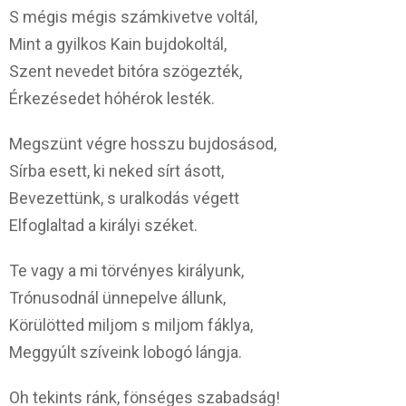
S mégis mégis számkivetve voltál,
Mint a gyilkos Kain bujdokoltál,
Szent nevedet bitóra szögezték,
Érkezésedet hóhérok lesték.
Megszünt végre hosszu bujdosásod,
Sírba esett, ki neked sírt ásott,
Bevezettünk, s uralkodás végett
Elfoglaltad a királyi széket.
Te vagy a mi törvényes királyunk,
Trónusodnál ünnepelve állunk,
Körülötted miljom s miljom fáklya,
Meggyúlt szíveink lobogó lángja.
Oh tekints ránk, fönséges szabadság!