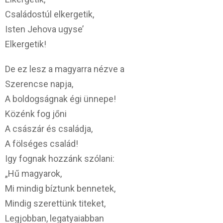
Családostúl elkergetik,
Isten Jehova ugyse’
Elkergetik!
De ez lesz a magyarra nézve a
Szerencse napja,
A boldogságnak égi ünnepe!
Közénk fog jőni
A császár és családja,
A fölséges család!
Igy fognak hozzánk szólani:
„Hű magyarok,
Mi mindig bíztunk bennetek,
Mindig szerettünk titeket,
Legjobban, legatyaiabban