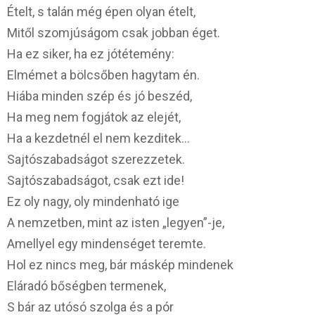
Ételt, s talán még épen olyan ételt,
Mitől szomjúságom csak jobban éget.
Ha ez siker, ha ez jótétemény:
Elmémet a bölcsőben hagytam én.
Hiába minden szép és jó beszéd,
Ha meg nem fogjátok az elejét,
Ha a kezdetnél el nem kezditek…
Sajtószabadságot szerezzetek.
Sajtószabadságot, csak ezt ide!
Ez oly nagy, oly mindenható ige
A nemzetben, mint az isten „legyen”-je,
Amellyel egy mindenséget teremte.
Hol ez nincs meg, bár máskép mindenek
Eláradó bőségben termenek,
S bár az utósó szolga és a pór