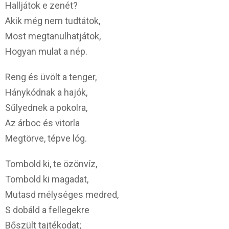
Halljátok e zenét?
Akik még nem tudtátok,
Most megtanulhatjátok,
Hogyan mulat a nép.
Reng és üvölt a tenger,
Hánykódnak a hajók,
Sűlyednek a pokolra,
Az árboc és vitorla
Megtörve, tépve lóg.
Tombold ki, te özönvíz,
Tombold ki magadat,
Mutasd mélységes medred,
S dobáld a fellegekre
Bőszült tajtékodat;