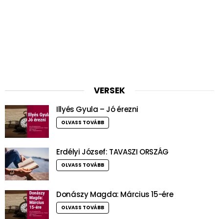
VERSEK
Illyés Gyula – Jó érezni
OLVASS TOVÁBB
Erdélyi József: TAVASZI ORSZÁG
OLVASS TOVÁBB
Donászy Magda: Március 15-ére
OLVASS TOVÁBB