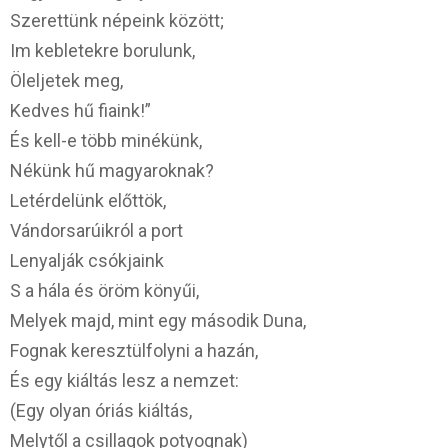
Szerettünk népeink között;
Im kebletekre borulunk,
Öleljetek meg,
Kedves hű fiaink!”
És kell-e több minékünk,
Nékünk hű magyaroknak?
Letérdelünk előttök,
Vándorsarúikról a port
Lenyalják csókjaink
S a hála és öröm könyűi,
Melyek majd, mint egy második Duna,
Fognak keresztülfolyni a hazán,
És egy kiáltás lesz a nemzet:
(Egy olyan óriás kiáltás,
Melytől a csillagok potyognak)