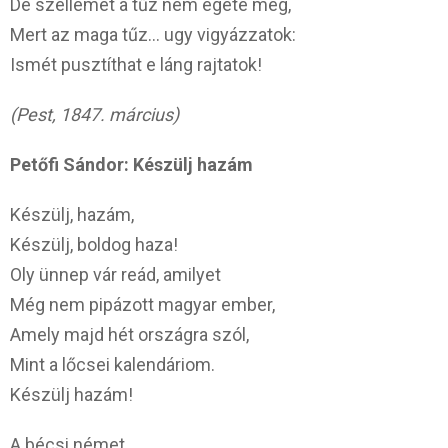
De szellemét a tűz nem égeté meg,
Mert az maga tűz… ugy vigyázzatok:
Ismét pusztíthat e láng rajtatok!
(Pest, 1847. március)
Petőfi Sándor: Készülj hazám
Készülj, hazám,
Készülj, boldog haza!
Oly ünnep vár reád, amilyet
Még nem pipázott magyar ember,
Amely majd hét országra szól,
Mint a lőcsei kalendáriom.
Készülj hazám!
A bécsi német