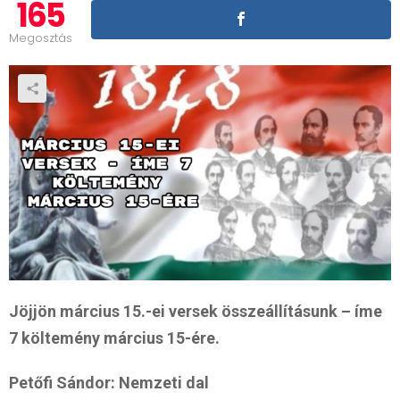
165
Megosztás
Jöjjön március 15.-ei versek összeállításunk – íme
7 költemény március 15-ére.
Petőfi Sándor: Nemzeti dal