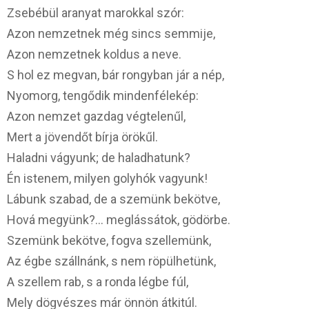
Zsebébül aranyat marokkal szór:
Azon nemzetnek még sincs semmije,
Azon nemzetnek koldus a neve.
S hol ez megvan, bár rongyban jár a nép,
Nyomorg, tengődik mindenfélekép:
Azon nemzet gazdag végtelenűl,
Mert a jövendőt bírja örökűl.
Haladni vágyunk; de haladhatunk?
Én istenem, milyen golyhók vagyunk!
Lábunk szabad, de a szemünk bekötve,
Hová megyünk?… meglássátok, gödörbe.
Szemünk bekötve, fogva szellemünk,
Az égbe szállnánk, s nem röpülhetünk,
A szellem rab, s a ronda légbe fúl,
Mely dögvészes már önnön átkitúl.