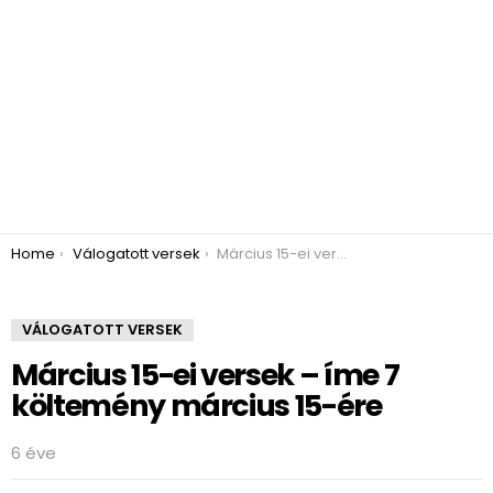
You are here:
Home
Válogatott versek
Március 15-ei versek – íme 7 költemény március 15-ére
VÁLOGATOTT VERSEK
Március 15-ei versek – íme 7
költemény március 15-ére
6 éve