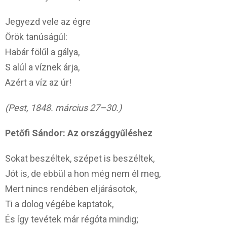
Jegyezd vele az égre
Örök tanúságúl:
Habár fölűl a gálya,
S alúl a víznek árja,
Azért a víz az úr!
(Pest, 1848. március 27–30.)
Petőfi Sándor: Az országgyűléshez
Sokat beszéltek, szépet is beszéltek,
Jót is, de ebbül a hon még nem él meg,
Mert nincs rendében eljárásotok,
Ti a dolog végébe kaptatok,
És így tevétek már régóta mindig;