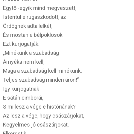
Egytől-egyik mind megveszett,
Istentül elrugaszkodott, az
Ördögnek adta lelkét,
És mostan e bélpoklosok
Ezt kurjogatják:
„Minékünk a szabadság
Árnyéka nem kell,
Maga a szabadság kell minékünk,
Teljes szabadság minden áron!”
Igy kurjogatnak
E sátán cimborái,
S mi lesz a vége e históriának?
Az lesz a vége, hogy császárjokat,
Kegyelmes jó császárjokat,
Elkergetik,