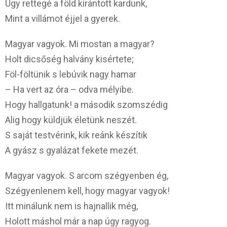
Ugy rettegé a föld kirántott kardunk,
Mint a villámot éjjel a gyerek.
Magyar vagyok. Mi mostan a magyar?
Holt dicsőség halvány kisértete;
Föl-föltünik s lebúvik nagy hamar
– Ha vert az óra – odva mélyibe.
Hogy hallgatunk! a második szomszédig
Alig hogy küldjük életünk neszét.
S saját testvérink, kik reánk készítik
A gyász s gyalázat fekete mezét.
Magyar vagyok. S arcom szégyenben ég,
Szégyenlenem kell, hogy magyar vagyok!
Itt minálunk nem is hajnallik még,
Holott máshol már a nap úgy ragyog.