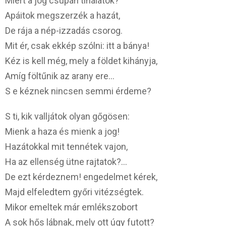
Miért a jog csupán tinálatok?
Apáitok megszerzék a hazát,
De rája a nép-izzadás csorog.
Mit ér, csak ekkép szólni: itt a bánya!
Kéz is kell még, mely a földet kihányja,
Amíg föltűnik az arany ere…
S e kéznek nincsen semmi érdeme?
S ti, kik valljátok olyan gőgösen:
Mienk a haza és mienk a jog!
Hazátokkal mit tennétek vajon,
Ha az ellenség ütne rajtatok?…
De ezt kérdeznem! engedelmet kérek,
Majd elfeledtem győri vitézségtek.
Mikor emeltek már emlékszobort
A sok hős lábnak, mely ott úgy futott?