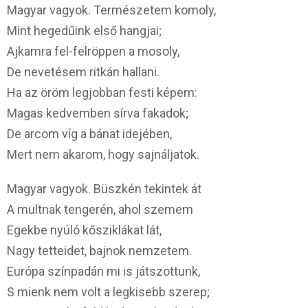
Magyar vagyok. Természetem komoly,
Mint hegedűink első hangjai;
Ajkamra fel-felröppen a mosoly,
De nevetésem ritkán hallani.
Ha az öröm legjobban festi képem:
Magas kedvemben sírva fakadok;
De arcom víg a bánat idejében,
Mert nem akarom, hogy sajnáljatok.
Magyar vagyok. Büszkén tekintek át
A multnak tengerén, ahol szemem
Egekbe nyúló kősziklákat lát,
Nagy tetteidet, bajnok nemzetem.
Európa színpadán mi is játszottunk,
S mienk nem volt a legkisebb szerep;