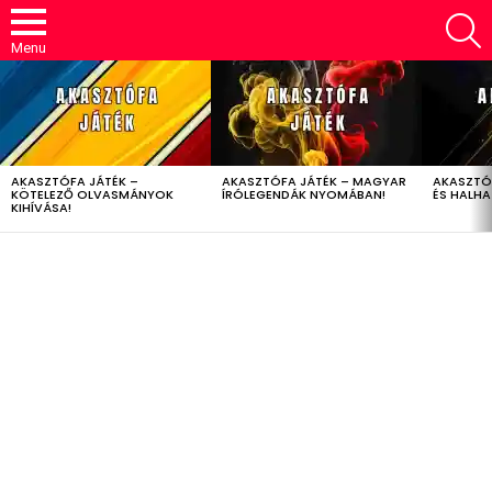
S
Menu
LATEST
STORIES
AKASZTÓFA JÁTÉK –
AKASZTÓFA JÁTÉK – MAGYAR
AKASZTÓ
KÖTELEZŐ OLVASMÁNYOK
ÍRÓLEGENDÁK NYOMÁBAN!
ÉS HALH
KIHÍVÁSA!