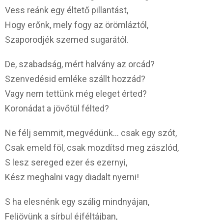
Vess reánk egy éltető pillantást,
Hogy erőnk, mely fogy az örömláztól,
Szaporodjék szemed sugarától.
De, szabadság, mért halvány az orcád?
Szenvedésid emléke szállt hozzád?
Vagy nem tettünk még eleget érted?
Koronádat a jövőtül félted?
Ne félj semmit, megvédünk… csak egy szót,
Csak emeld föl, csak mozdítsd meg zászlód,
S lesz sereged ezer és ezernyi,
Kész meghalni vagy diadalt nyerni!
S ha elesnénk egy szálig mindnyájan,
Feljövünk a sírbul éjféltájban,