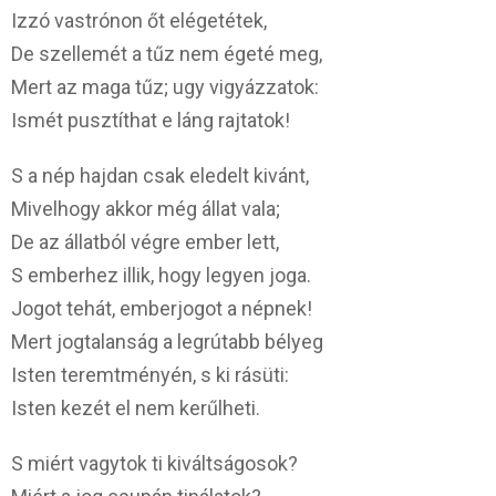
Izzó vastrónon őt elégetétek,
De szellemét a tűz nem égeté meg,
Mert az maga tűz; ugy vigyázzatok:
Ismét pusztíthat e láng rajtatok!
S a nép hajdan csak eledelt kivánt,
Mivelhogy akkor még állat vala;
De az állatból végre ember lett,
S emberhez illik, hogy legyen joga.
Jogot tehát, emberjogot a népnek!
Mert jogtalanság a legrútabb bélyeg
Isten teremtményén, s ki rásüti:
Isten kezét el nem kerűlheti.
S miért vagytok ti kiváltságosok?