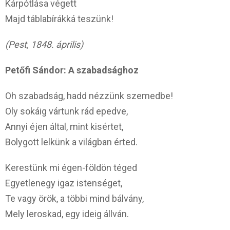
Kárpótlása végett
Majd táblabírákká teszünk!
(Pest, 1848. április)
Petőfi Sándor: A szabadsághoz
Oh szabadság, hadd nézzünk szemedbe!
Oly sokáig vártunk rád epedve,
Annyi éjen által, mint kisértet,
Bolygott lelkünk a világban érted.
Kerestünk mi égen-földön téged
Egyetlenegy igaz istenséget,
Te vagy örök, a többi mind bálvány,
Mely leroskad, egy ideig állván.