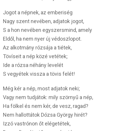
Jogot a népnek, az emberiség
Nagy szent nevében, adjatok jogot,
S a hon nevében egyszersmind, amely
Eldől, ha nem nyer új védoszlopot.
Az alkotmány rózsája a tiétek,
Tövíseit a nép közé vetétek;
Ide a rózsa néhány levelét
S vegyétek vissza a tövis felét!
Még kér a nép, most adjatok neki;
Vagy nem tudjátok: mily szörnyű a nép,
Ha fölkel és nem kér, de vesz, ragad?
Nem hallottátok Dózsa György hirét?
Izzó vastrónon őt elégetétek,