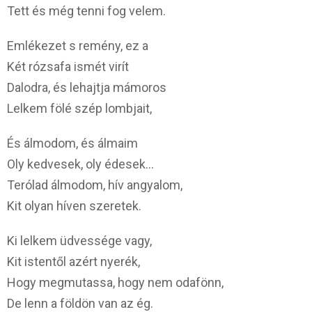
Tett és még tenni fog velem.
Emlékezet s remény, ez a
Két rózsafa ismét virít
Dalodra, és lehajtja mámoros
Lelkem fölé szép lombjait,
És álmodom, és álmaim
Oly kedvesek, oly édesek…
Terólad álmodom, hív angyalom,
Kit olyan híven szeretek.
Ki lelkem üdvessége vagy,
Kit istentől azért nyerék,
Hogy megmutassa, hogy nem odafönn,
De lenn a földön van az ég.