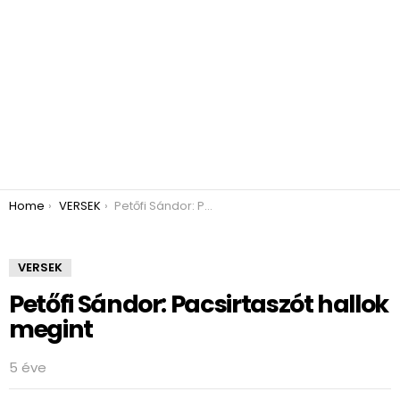
You are here:
Home
VERSEK
Petőfi Sándor: Pacsirtaszót hallok megint
VERSEK
Petőfi Sándor: Pacsirtaszót hallok
megint
5 éve