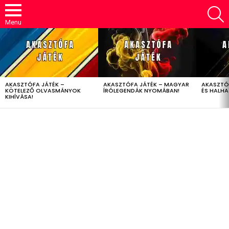
S
Menu
LATEST
STORIES
AKASZTÓFA JÁTÉK –
AKASZTÓFA JÁTÉK – MAGYAR
AKASZTÓ
KÖTELEZŐ OLVASMÁNYOK
ÍRÓLEGENDÁK NYOMÁBAN!
ÉS HALH
KIHÍVÁSA!