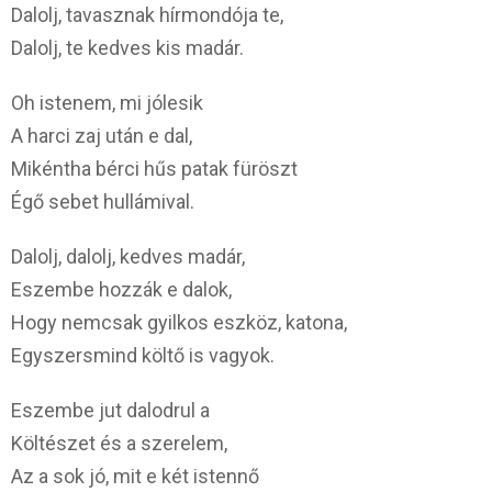
Dalolj, tavasznak hírmondója te,
Dalolj, te kedves kis madár.
Oh istenem, mi jólesik
A harci zaj után e dal,
Mikéntha bérci hűs patak füröszt
Égő sebet hullámival.
Dalolj, dalolj, kedves madár,
Eszembe hozzák e dalok,
Hogy nemcsak gyilkos eszköz, katona,
Egyszersmind költő is vagyok.
Eszembe jut dalodrul a
Költészet és a szerelem,
Az a sok jó, mit e két istennő