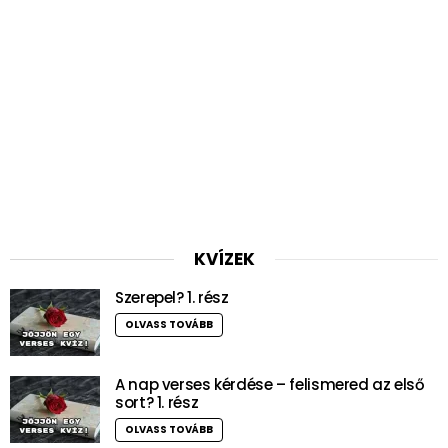
KVÍZEK
Szerepel? 1. rész
OLVASS TOVÁBB
A nap verses kérdése – felismered az első
sort? 1. rész
OLVASS TOVÁBB