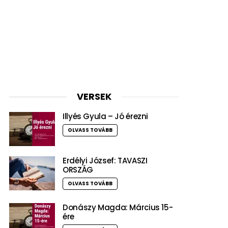
VERSEK
Illyés Gyula – Jó érezni
OLVASS TOVÁBB
Erdélyi József: TAVASZI
ORSZÁG
OLVASS TOVÁBB
Donászy Magda: Március 15-
ére