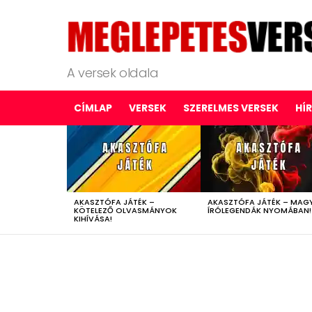
A versek oldala
CÍMLAP
VERSEK
SZERELMES VERSEK
HÍ
LATEST
STORIES
AKASZTÓFA JÁTÉK –
AKASZTÓFA JÁTÉK – MAG
KÖTELEZŐ OLVASMÁNYOK
ÍRÓLEGENDÁK NYOMÁBAN!
KIHÍVÁSA!