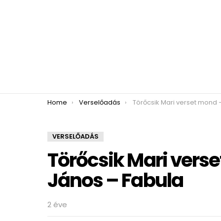
You are here:
Home
Verselőadás
Törőcsik Mari verset mond – Pilinszky Já
VERSELŐADÁS
Törőcsik Mari verse
János – Fabula
2 éve