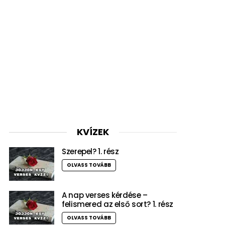
KVÍZEK
Szerepel? 1. rész
OLVASS TOVÁBB
A nap verses kérdése –
felismered az első sort? 1. rész
OLVASS TOVÁBB