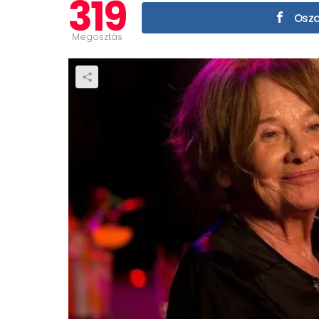
319
Oszd
Megosztás