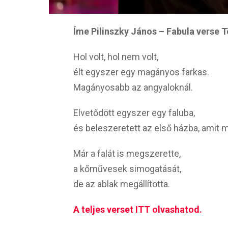
Íme Pilinszky János – Fabula verse 
Hol volt, hol nem volt,
élt egyszer egy magányos farkas.
Magányosabb az angyaloknál.
Elvetődött egyszer egy faluba,
és beleszeretett az első házba, amit m
Már a falát is megszerette,
a kőművesek simogatását,
de az ablak megállította.
A teljes verset ITT olvashatod.