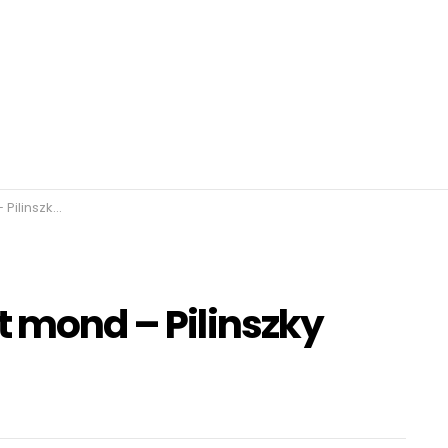
nos – Fabula
t mond – Pilinszky