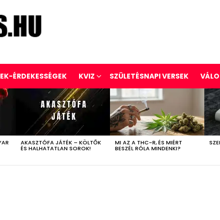
REK-ÉRDEKESSÉGEK
KVIZ
SZÜLETÉSNAPI VERSEK
VÁLO
YAR
AKASZTÓFA JÁTÉK – KÖLTŐK
MI AZ A THC-R, ÉS MIÉRT
SZE
ÉS HALHATATLAN SOROK!
BESZÉL RÓLA MINDENKI?