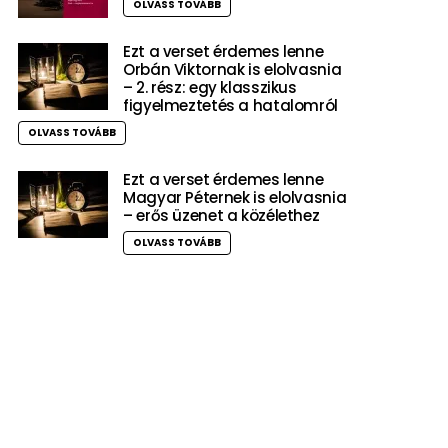
OLVASS TOVÁBB
Ezt a verset érdemes lenne
Orbán Viktornak is elolvasnia
– 2. rész: egy klasszikus
figyelmeztetés a hatalomról
OLVASS TOVÁBB
Ezt a verset érdemes lenne
Magyar Péternek is elolvasnia
– erős üzenet a közélethez
OLVASS TOVÁBB