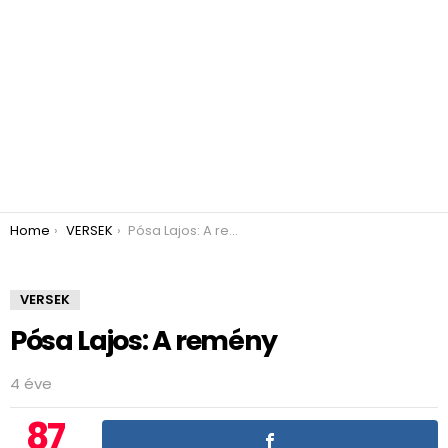
You are here:
Home
VERSEK
Pósa Lajos: A remény
VERSEK
Pósa Lajos: A remény
4 éve
87