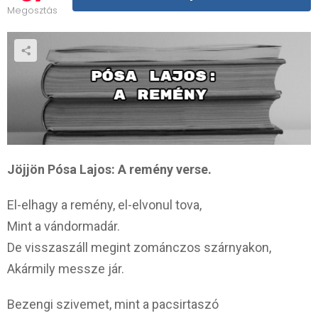
Megosztás
Jöjjön Pósa Lajos: A remény verse.
El-elhagy a remény, el-elvonul tova,
Mint a vándormadár.
De visszaszáll megint zománczos szárnyakon,
Akármily messze jár.
Bezengi szivemet, mint a pacsirtaszó