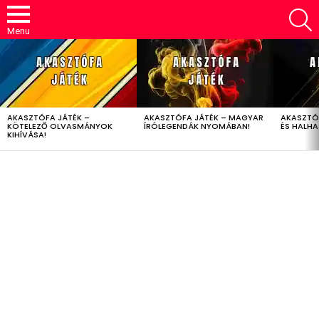
S
Menu
LATEST
STORIES
AKASZTÓFA JÁTÉK –
AKASZTÓFA JÁTÉK – MAGYAR
AKASZTÓ
KÖTELEZŐ OLVASMÁNYOK
ÍRÓLEGENDÁK NYOMÁBAN!
ÉS HALH
KIHÍVÁSA!