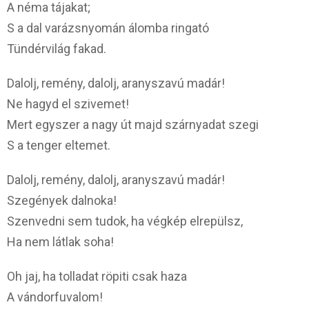
A néma tájakat;
S a dal varázsnyomán álomba ringató
Tündérvilág fakad.
Dalolj, remény, dalolj, aranyszavú madár!
Ne hagyd el szivemet!
Mert egyszer a nagy út majd szárnyadat szegi
S a tenger eltemet.
Dalolj, remény, dalolj, aranyszavú madár!
Szegények dalnoka!
Szenvedni sem tudok, ha végkép elrepülsz,
Ha nem látlak soha!
Oh jaj, ha tolladat röpiti csak haza
A vándorfuvalom!