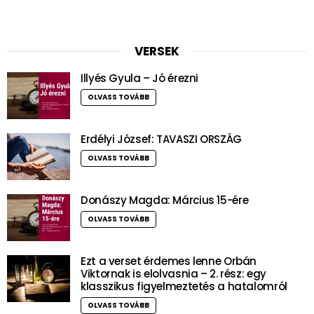
VERSEK
Illyés Gyula – Jó érezni
OLVASS TOVÁBB
Erdélyi József: TAVASZI ORSZÁG
OLVASS TOVÁBB
Donászy Magda: Március 15-ére
OLVASS TOVÁBB
Ezt a verset érdemes lenne Orbán
Viktornak is elolvasnia – 2. rész: egy
klasszikus figyelmeztetés a hatalomról
OLVASS TOVÁBB