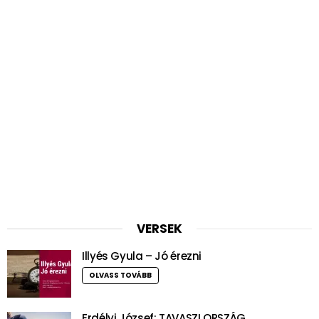
VERSEK
Illyés Gyula – Jó érezni
OLVASS TOVÁBB
Erdélyi József: TAVASZI ORSZÁG