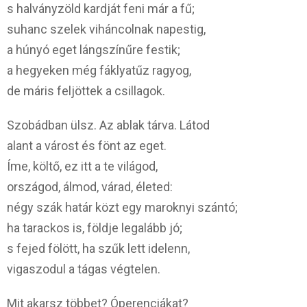
s halványzöld kardját feni már a fű;
suhanc szelek viháncolnak napestig,
a húnyó eget lángszínűre festik;
a hegyeken még fáklyatűz ragyog,
de máris feljöttek a csillagok.
Szobádban ülsz. Az ablak tárva. Látod
alant a várost és fönt az eget.
Íme, költő, ez itt a te világod,
országod, álmod, várad, életed:
négy szák határ közt egy maroknyi szántó;
ha tarackos is, földje legalább jó;
s fejed fölött, ha szűk lett idelenn,
vigaszodul a tágas végtelen.
Mit akarsz többet? Óperenciákat?