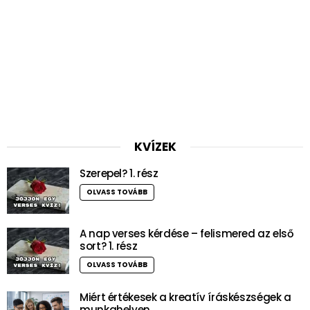
KVÍZEK
Szerepel? 1. rész
OLVASS TOVÁBB
A nap verses kérdése – felismered az első
sort? 1. rész
OLVASS TOVÁBB
Miért értékesek a kreatív íráskészségek a
munkahelyen