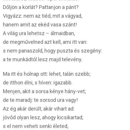
Dőljön a korlát? Pattanjon a pánt?
Vigyázz: nem az tiéd, mit a vágyad,
hanem amit az ekéd vasa szánt!
A világ ura lehetsz – álmaidban,
de megművelned azt kell, ami itt van:
s nem panaszold, hogy puszta és szegény:
a te munkádtól lesz majd televény.
Ma itt és holnap ott: lehet, talán szebb;
de itthon élni, s híven: igazabb.
Menjen, akit a sorsa kénye hány-vet;
de te maradj: te sorsod ura vagy!
Az ég akár derült, akár vihart ad:
jövőd olyan lesz, ahogy kicsikartad;
s el nem veheti senki életed,