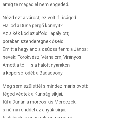
amíg te magad el nem engeded.
Nézd ezt a várost, ez volt ifjúságod.
Hallod a Duna pergő könnyit?
Az a kék köd az alföldi lapály ott;
porában szenderegnek őseid.
Emitt a hegylánc s csúcsa fenn: a János;
nevek: Törökvész, Vérhalom, Virányos…
Amott a tó! – s a halott nyarakon
a koporsófödél: a Badacsony.
Meg sem születtél s mindez máris óvott:
téged védtek a Kunság síkjai,
túl a Dunán a morcos kis Moróczok,
s néma renddel az anyák sírjai;
táblabírák, színészek, néma pórok