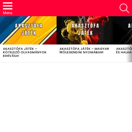
S
Menu
LATEST
STORIES
AKASZTÓFA JÁTÉK –
AKASZTÓFA JÁTÉK – MAGYAR
AKASZTÓ
KÖTELEZŐ OLVASMÁNYOK
ÍRÓLEGENDÁK NYOMÁBAN!
ÉS HALH
KIHÍVÁSA!