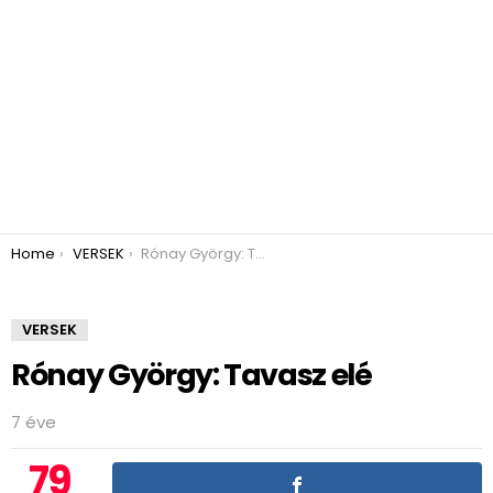
You are here:
Home
VERSEK
Rónay György: Tavasz elé
VERSEK
Rónay György: Tavasz elé
7 éve
79