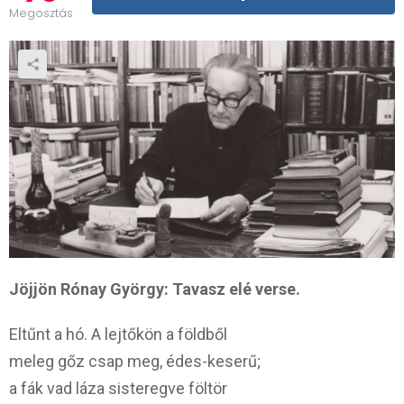
Megosztás
Jöjjön Rónay György: Tavasz elé verse.
Eltűnt a hó. A lejtőkön a földből
meleg gőz csap meg, édes-keserű;
a fák vad láza sisteregve föltör