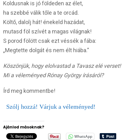
Koldusnak is jó földeden az élet,
ha szebbé válik tőle a te orcád.
Költő, dalolj hát! énekeld hazádat,
mutasd föl szívét a magas világnak!
S porod fölött csak ezt véssék a fába:
„Megtette dolgát és nem élt hiába.”
Köszönjük, hogy elolvastad a Tavasz elé verset!
Mi a véleményed Rónay György írásáról?
Írd meg kommentbe!
Szólj hozzá! Várjuk a véleményed!
Ajánlod másoknak?
WhatsApp