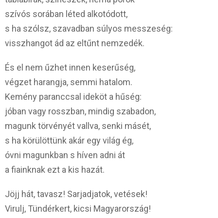
szívós sorában léted alkotódott,
s ha szólsz, szavadban súlyos messzeség:
visszhangot ád az eltűnt nemzedék.
És el nem űzhet innen keserűség,
végzet harangja, semmi hatalom.
Kemény paranccsal ideköt a hűség:
jóban vagy rosszban, mindig szabadon,
magunk törvényét vallva, senki másét,
s ha körülöttünk akár egy világ ég,
óvni magunkban s híven adni át
a fiainknak ezt a kis hazát.
Jöjj hát, tavasz! Sarjadjatok, vetések!
Virulj, Tündérkert, kicsi Magyarország!