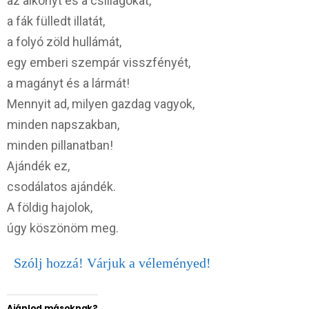
az alkonyt és a csillagokat,
a fák fülledt illatát,
a folyó zöld hullámát,
egy emberi szempár visszfényét,
a magányt és a lármát!
Mennyit ad, milyen gazdag vagyok,
minden napszakban,
minden pillanatban!
Ajándék ez,
csodálatos ajándék.
A földig hajolok,
úgy köszönöm meg.
Szólj hozzá! Várjuk a véleményed!
Ajánlod másoknak?