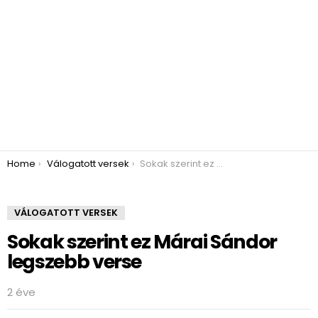
You are here:
Home
Válogatott versek
Sokak szerint ez Márai Sándor legszebb verse
VÁLOGATOTT VERSEK
Sokak szerint ez Márai Sándor
legszebb verse
2 éve