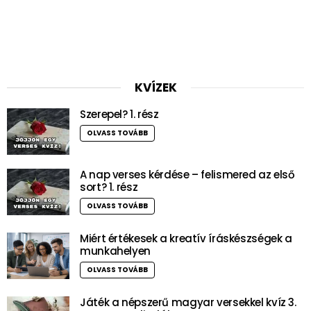
KVÍZEK
Szerepel? 1. rész
OLVASS TOVÁBB
A nap verses kérdése – felismered az első
sort? 1. rész
OLVASS TOVÁBB
Miért értékesek a kreatív íráskészségek a
munkahelyen
OLVASS TOVÁBB
Játék a népszerű magyar versekkel kvíz 3.