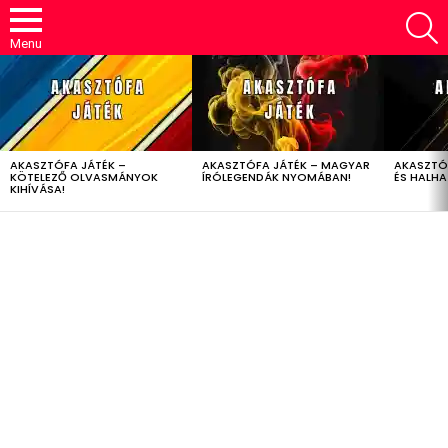
S
Menu
LATEST
STORIES
AKASZTÓFA JÁTÉK –
AKASZTÓFA JÁTÉK – MAGYAR
AKASZTÓ
KÖTELEZŐ OLVASMÁNYOK
ÍRÓLEGENDÁK NYOMÁBAN!
ÉS HALH
KIHÍVÁSA!