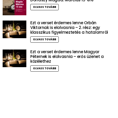
OLVASS TOVÁBB
Ezt a verset érdemes lenne Orbán
Viktornak is elolvasnia – 2. rész: egy
klasszikus figyelmeztetés a hatalomról
OLVASS TOVÁBB
Ezt a verset érdemes lenne Magyar
Péternek is elolvasnia – erős üzenet a
közélethez
OLVASS TOVÁBB