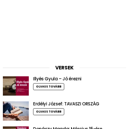
VERSEK
Illyés Gyula – Jó érezni
OLVASS TOVÁBB
Erdélyi József: TAVASZI ORSZÁG
OLVASS TOVÁBB
Donászy Magda: Március 15-ére