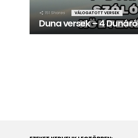
151
Shares
VÁLOGATOTT VERSEK
Duna versek – 4 Dunáró