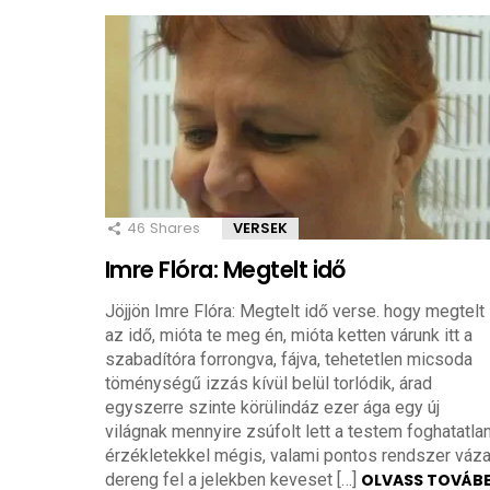
46
Shares
VERSEK
Imre Flóra: Megtelt idő
Jöjjön Imre Flóra: Megtelt idő verse. hogy megtelt
az idő, mióta te meg én, mióta ketten várunk itt a
szabadítóra forrongva, fájva, tehetetlen micsoda
töménységű izzás kívül belül torlódik, árad
egyszerre szinte körülindáz ezer ága egy új
világnak mennyire zsúfolt lett a testem foghatatla
érzékletekkel mégis, valami pontos rendszer váz
dereng fel a jelekben keveset […]
OLVASS TOVÁB