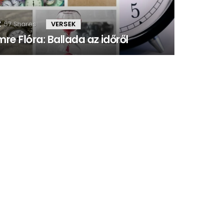
57
Shares
VERSEK
mre Flóra: Ballada az időről