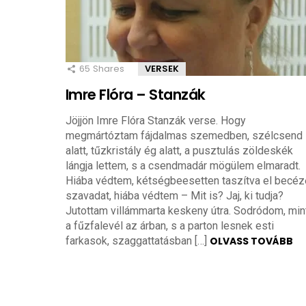
65
Shares
VERSEK
Imre Flóra – Stanzák
Jöjjön Imre Flóra Stanzák verse. Hogy
megmártóztam fájdalmas szemedben, szélcsend
alatt, tűzkristály ég alatt, a pusztulás zöldeskék
lángja lettem, s a csendmadár mögülem elmaradt.
Hiába védtem, kétségbeesetten taszítva el becéz
szavadat, hiába védtem – Mit is? Jaj, ki tudja?
Jutottam villámmarta keskeny útra. Sodródom, min
a fűzfalevél az árban, s a parton lesnek esti
farkasok, szaggattatásban […]
OLVASS TOVÁBB