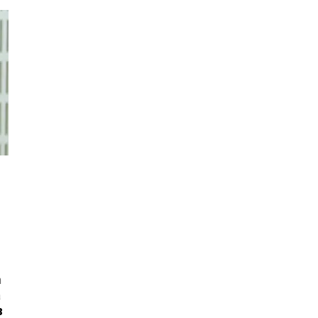
n
a
B