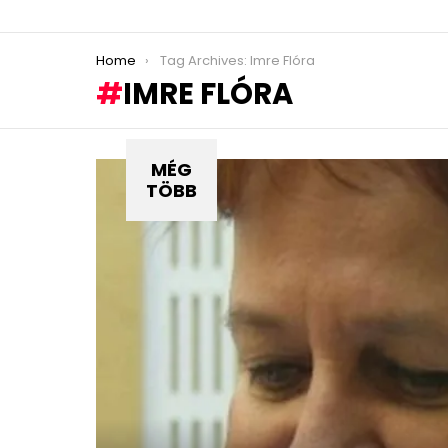
You are here:
Home
Tag Archives: Imre Flóra
IMRE FLÓRA
MÉG
TÖBB