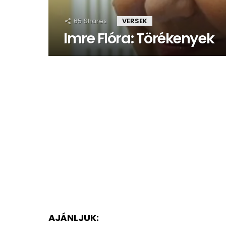
65
Shares
VERSEK
Imre Flóra: Törékenyek
AJÁNLJUK: