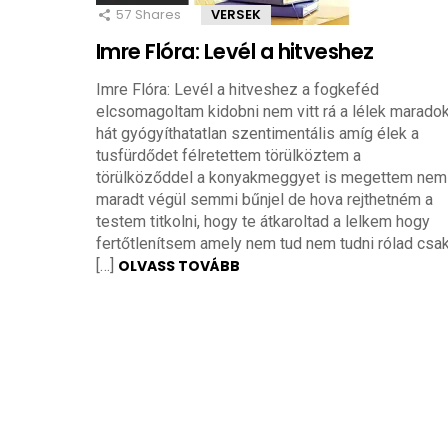
57
Shares
VERSEK
Imre Flóra: Levél a hitveshez
Imre Flóra: Levél a hitveshez a fogkeféd
elcsomagoltam kidobni nem vitt rá a lélek marado
hát gyógyíthatatlan szentimentális amíg élek a
tusfürdődet félretettem törülköztem a
törülköződdel a konyakmeggyet is megettem nem
maradt végül semmi bűnjel de hova rejthetném a
testem titkolni, hogy te átkaroltad a lelkem hogy
fertőtlenítsem amely nem tud nem tudni rólad csa
[…]
OLVASS TOVÁBB