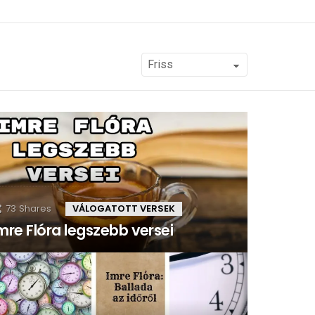
73
Shares
VÁLOGATOTT VERSEK
mre Flóra legszebb versei