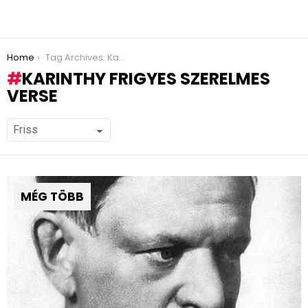
You are here:
Home
Tag Archives: Karinthy Frigyes szerelmes verse
KARINTHY FRIGYES SZERELMES
VERSE
MÉG TÖBB