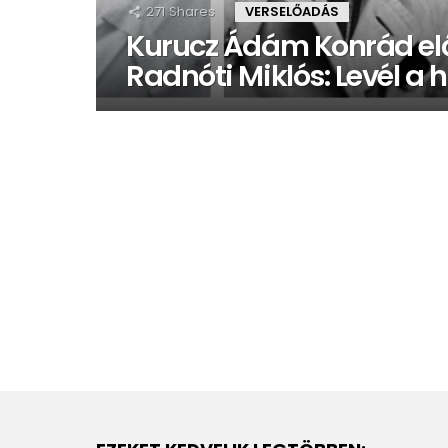
271
Shares
VERSELŐADÁS
Kurucz Ádám Konrád el
Radnóti Miklós: Levél a h