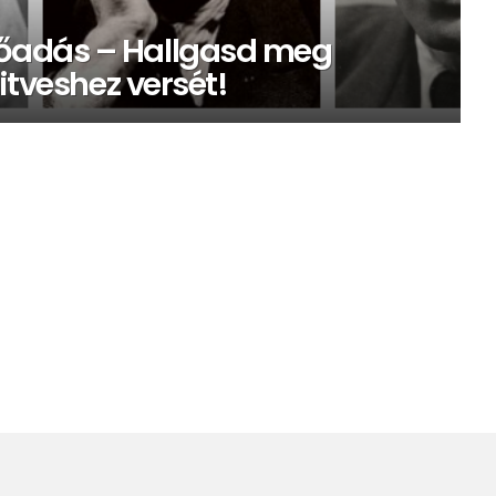
őadás – Hallgasd meg
itveshez versét!