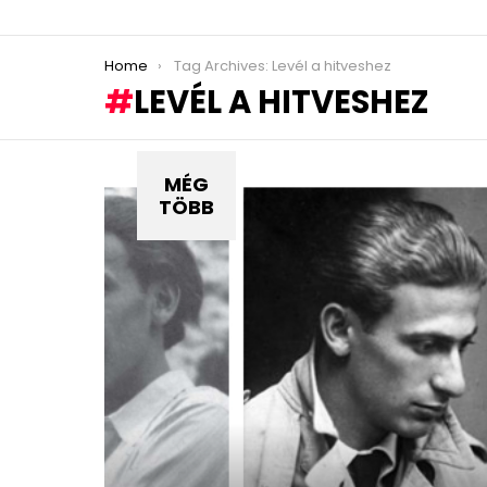
You are here:
Home
Tag Archives: Levél a hitveshez
LEVÉL A HITVESHEZ
MÉG
TÖBB