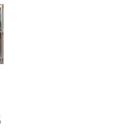
!
k
t