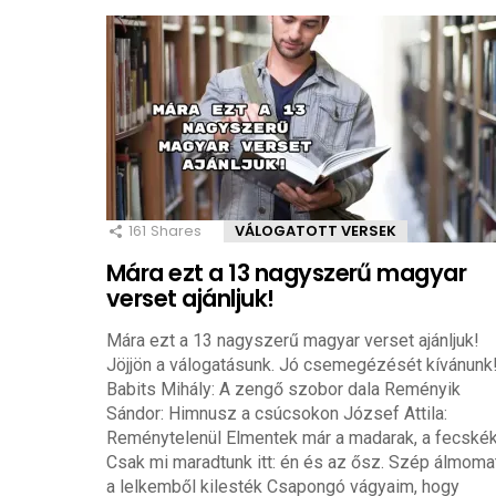
161
Shares
VÁLOGATOTT VERSEK
Mára ezt a 13 nagyszerű magyar
verset ajánljuk!
Mára ezt a 13 nagyszerű magyar verset ajánljuk!
Jöjjön a válogatásunk. Jó csemegézését kívánunk
Babits Mihály: A zengő szobor dala Reményik
Sándor: Himnusz a csúcsokon József Attila:
Reménytelenül Elmentek már a madarak, a fecské
Csak mi maradtunk itt: én és az ősz. Szép álmoma
a lelkemből kilesték Csapongó vágyaim, hogy