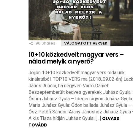
196
Shares
VÁLOGATOTT VERSEK
10+10 közkedvelt magyar vers –
nálad melyik a nyerő?
Jöjjön 10+10 közkedvelt magyar vers oldalunk
kínálatából. TOP10 VERS ma (2018,.09.02-án) Lack
János: A nőci, ha negyven Varró Dániel:
Beszeptemberült kedves gyerekek Juhász Gyula:
Ősöm Juhász Gyula – Idegen ágyon Juhász Gyula
Maris Juhász Gyula: Ódon ballada Juhász Gyula –
Ősz Petőfi Sándor: Arany Jánoshoz Juhász Gyula 
A kis Tisza hídján Juhász Gyula: […]
OLVASS
TOVÁBB