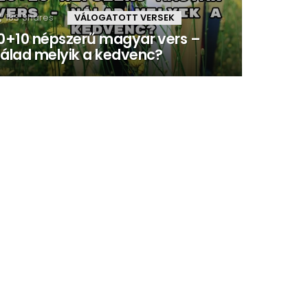
183
Shares
VÁLOGATOTT VERSEK
0+10 népszerű magyar vers –
álad melyik a kedvenc?