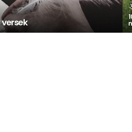
1
 versek
n