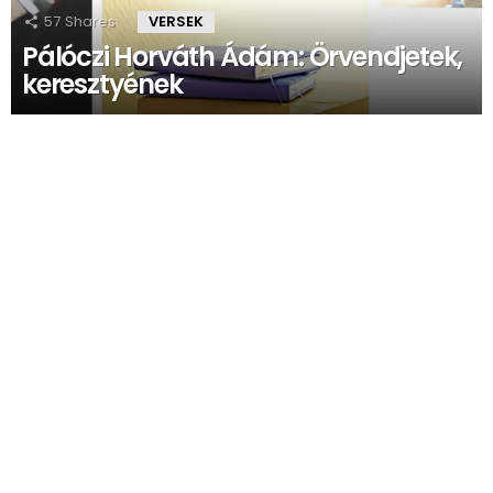
57
Shares
VERSEK
Pálóczi Horváth Ádám: Örvendjetek,
keresztyének