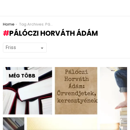
You are here:
Home
Tag Archives: Pálóczi Horváth Ádám
PÁLÓCZI HORVÁTH ÁDÁM
MÉG TÖBB