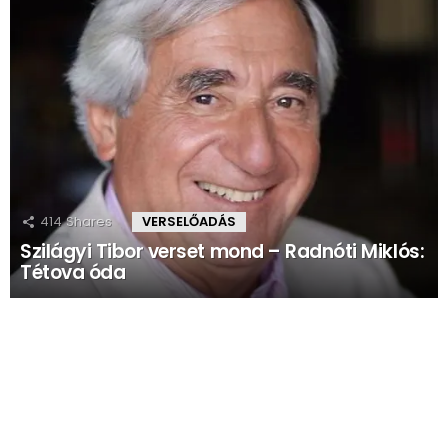
414
Shares
VERSELŐADÁS
Szilágyi Tibor verset mond – Radnóti Miklós:
Tétova óda