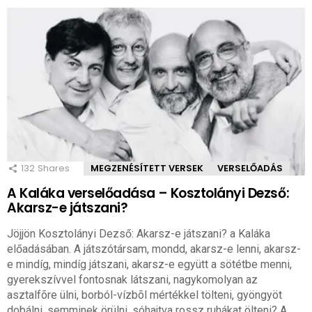
132
Shares
MEGZENÉSÍTETT VERSEK
VERSELŐADÁS
A Kaláka verselőadása – Kosztolányi Dezső:
Akarsz-e játszani?
Jöjjön Kosztolányi Dezső: Akarsz-e játszani? a Kaláka
előadásában. A játszótársam, mondd, akarsz-e lenni, akarsz-
e mindíg, mindíg játszani, akarsz-e együtt a sötétbe menni,
gyerekszívvel fontosnak látszani, nagykomolyan az
asztalfõre ülni, borból-vízbõl mértékkel tölteni, gyöngyöt
dobálni, semminek örülni, sóhajtva rossz ruhákat ölteni? A