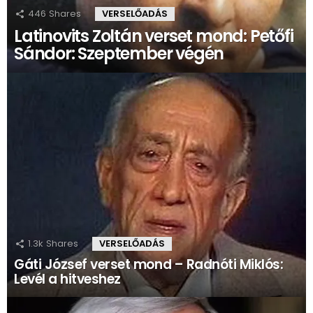
446
Shares
VERSELŐADÁS
Latinovits Zoltán verset mond: Petőfi
Sándor: Szeptember végén
1.3k
Shares
VERSELŐADÁS
Gáti József verset mond – Radnóti Miklós:
Levél a hitveshez