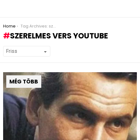
You are here:
Home
Tag Archives: szerelmes vers youtube
SZERELMES VERS YOUTUBE
MÉG TÖBB