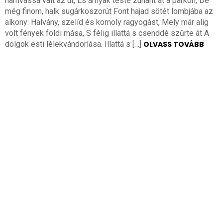
hamvassá vált az út, És árnyak teste zuhant át a parkon, De
még finom, halk sugárkoszorút Font hajad sötét lombjába az
alkony: Halvány, szelíd és komoly ragyogást, Mely már alig
volt fények földi mása, S félig illattá s csenddé szűrte át A
dolgok esti lélekvándorlása. Illattá s […]
OLVASS TOVÁBB