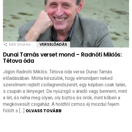
689
Shares
VERSELŐADÁS
Dunai Tamás verset mond – Radnóti Miklós:
Tétova óda
Jöjjön Radnóti Miklós: Tétova óda verse Dunai Tamás
előadásában. Mióta készülök, hogy elmondjam neked
szerelmem rejtett csillagrendszerét; egy képben csak talán,
s csupán a lényeget. De nyüzsgő s áradó vagy bennem, mint
a lét, és néha meg olyan, oly biztos és örök, mint kőben a
megkövesült csigaház. A holdtól cirmos éj mozdul fejem
fölött s […]
OLVASS TOVÁBB