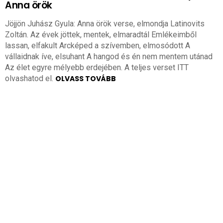
Anna örök
Jöjjön Juhász Gyula: Anna örök verse, elmondja Latinovits
Zoltán. Az évek jöttek, mentek, elmaradtál Emlékeimből
lassan, elfakult Arcképed a szívemben, elmosódott A
vállaidnak íve, elsuhant A hangod és én nem mentem utánad
Az élet egyre mélyebb erdejében. A teljes verset ITT
olvashatod el.
OLVASS TOVÁBB