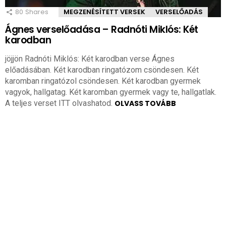
80
Shares
MEGZENÉSÍTETT VERSEK
VERSELŐADÁS
Ágnes verselőadása – Radnóti Miklós: Két
karodban
jöjjön Radnóti Miklós: Két karodban verse Ágnes
előadásában. Két karodban ringatózom csöndesen. Két
karomban ringatózol csöndesen. Két karodban gyermek
vagyok, hallgatag. Két karomban gyermek vagy te, hallgatlak.
A teljes verset ITT olvashatod.
OLVASS TOVÁBB