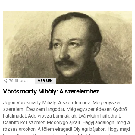
79
Shares
VERSEK
Vörösmarty Mihály: A szerelemhez
Jöjjön Vörösmarty Mihály: A szerelemhez. Még egyszer,
szerelem! Érezzem lángodat, Még egyszer édesen Gyötrő
hatalmadat. Add vissza búmnak, ah, Lyánykám hajfodrait,
Csábító két szemét, Mosolygó ajkait. Hagyj andalogni még A
rózsás arcokon, A tőlem elragadt Oly égi bájakon; Hogy majd