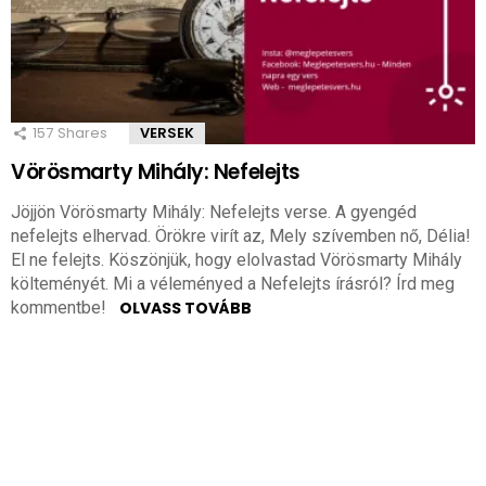
157
Shares
VERSEK
Vörösmarty Mihály: Nefelejts
Jöjjön Vörösmarty Mihály: Nefelejts verse. A gyengéd
nefelejts elhervad. Örökre virít az, Mely szívemben nő, Délia!
El ne felejts. Köszönjük, hogy elolvastad Vörösmarty Mihály
költeményét. Mi a véleményed a Nefelejts írásról? Írd meg
kommentbe!
OLVASS TOVÁBB