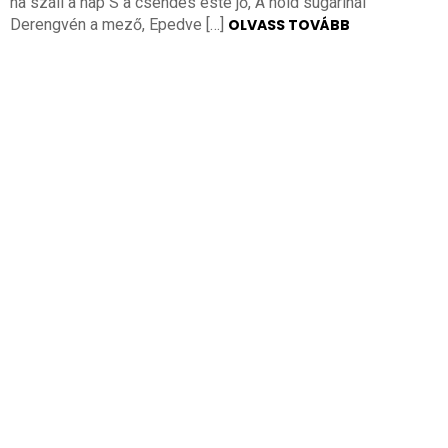
ha száll a nap S a csendes este jő, A hold sugárinál
Derengvén a mező, Epedve […]
OLVASS TOVÁBB