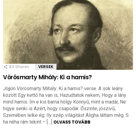
83
Shares
VERSEK
Vörösmarty Mihály: Ki a hamis?
Jöjjön Vörösmarty Mihály: Ki a hamis? verse. A sok leány
között Egy kettő ha van is, Hazudtatok nekem, Hogy a lány
mind hamis. Ím e kis barna hölgy Könnyű, mint a madár, Ne
higye senki is Azért, hogy csapodár. Őszinte, jószivű,
Szemében lelke ég: Ily szép világitást Aligha láttam még. S
ha néha rám tekint – […]
OLVASS TOVÁBB