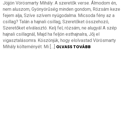
Jöjjön Vörösmarty Mihály: A szeretők verse. Álmodom én,
nem aluszom, Gyönyörűség minden gondom, Rózsám keze
fejem alja, Szíve szívem nyúgodalma. Micsoda fény az a
csillag? Talán a hajnali csillag, Szeretőket összehozó,
Szeretőket elválasztó. Kelj fel, rózsám, ne alugyál A szép
hajnali csillagnál, Majd ha feljön esthajnalra, Jőj el
vigasztalásomra. Köszönjük, hogy elolvastad Vörösmarty
Mihály költeményét. Mi […]
OLVASS TOVÁBB