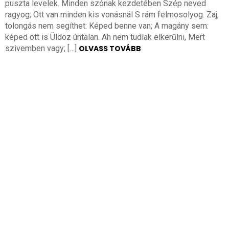
puszta levelek. Minden szónak kezdetében Szép neved
ragyog; Ott van minden kis vonásnál S rám felmosolyog. Zaj,
tolongás nem segíthet: Képed benne van; A magány sem:
képed ott is Üldöz úntalan. Ah nem tudlak elkerűlni, Mert
szivemben vagy; […]
OLVASS TOVÁBB