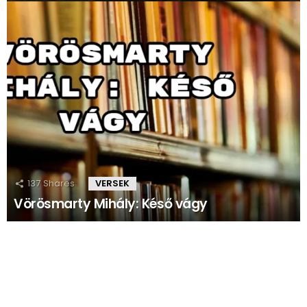
137
Shares
VERSEK
Vörösmarty Mihály: Késő vágy