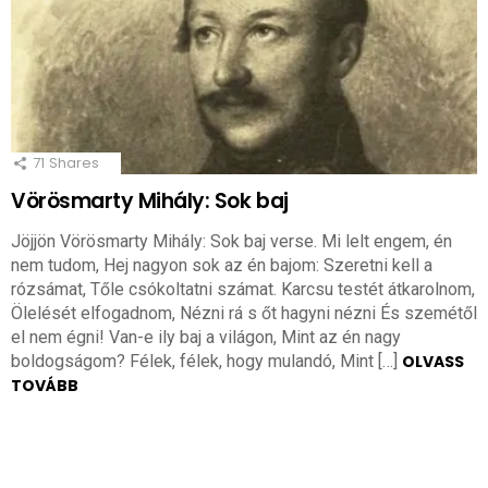
71
Shares
Vörösmarty Mihály: Sok baj
Jöjjön Vörösmarty Mihály: Sok baj verse. Mi lelt engem, én
nem tudom, Hej nagyon sok az én bajom: Szeretni kell a
rózsámat, Tőle csókoltatni számat. Karcsu testét átkarolnom,
Ölelését elfogadnom, Nézni rá s őt hagyni nézni És szemétől
el nem égni! Van-e ily baj a világon, Mint az én nagy
boldogságom? Félek, félek, hogy mulandó, Mint […]
OLVASS
TOVÁBB