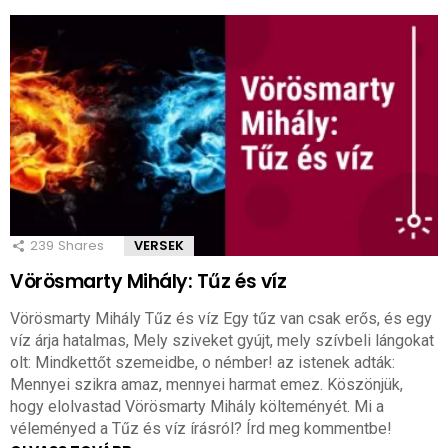
239
Shares
VERSEK
Vörösmarty Mihály: Tűz és víz
Vörösmarty Mihály Tűz és víz Egy tűz van csak erős, és egy
víz árja hatalmas, Mely sziveket gyújt, mely szívbeli lángokat
olt: Mindkettőt szemeidbe, o némber! az istenek adták:
Mennyei szikra amaz, mennyei harmat emez. Köszönjük,
hogy elolvastad Vörösmarty Mihály költeményét. Mi a
véleményed a Tűz és víz írásról? Írd meg kommentbe!