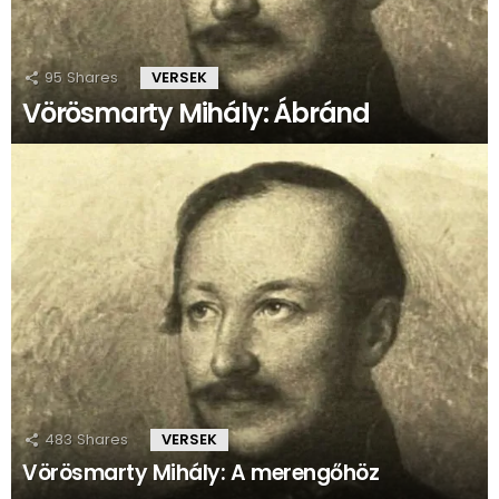
95
Shares
VERSEK
Vörösmarty Mihály: Ábránd
483
Shares
VERSEK
Vörösmarty Mihály: A merengőhöz