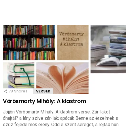
78
Shares
VERSEK
Vörösmarty Mihály: A klastrom
Jöjjön Vörösmarty Mihály: A klastrom verse. Zár-lakot
óhajtál? a lány szive zár-lak; apácák Benne az érzelmek s
szűz fejedelmök erény. Ódd e szent sereget, s rejtsd hűn