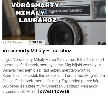
92
Shares
VERSEK
Vörösmarty Mihály – Laurához
Jöjjön Vörösmarty Mihály – Laurához verse. Rád nézek, mert
szeretlek, Rád nézek, mert gyülölsz; Míg bájaid veszélyes
Dacával meg nem ölsz. Rád nézek, mert gyönyört ád
Szemlélnem arcodat; Rád nézek, mert öröm lesz Meghalnom
általad. Rád nézek, mert talán még, Egy kisded percre bár,
Gyülölség és szerelmünk Cserében visszajár. Még akkor
érzenéd csak Mi a […]
OLVASS TOVÁBB