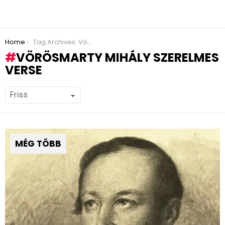
You are here:
Home
Tag Archives: Vörösmarty Mihály szerelmes verse
VÖRÖSMARTY MIHÁLY SZERELMES
VERSE
MÉG TÖBB