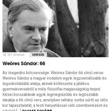
157
Shares
VERSEK
Weöres Sándor: 66
Az öregedés bölcsessége: Weöres Sándor 66 című verse
Weöres Sándor a magyar irodalom egyik legzseniálisabb és
legsokoldalúbb alakja, akinek költészete a játékos
gyermekversektől a mély filozófiai magasságokig terjed.
Kései korszakának egyik legmegrázóbb és legtisztább
darabja a 66 című vers, amelyben néhány sorba sűríti az idős
kor tapasztalatát, a testi hanyatlással való szembenézést és
a belső […]
OLVASS TOVÁBB