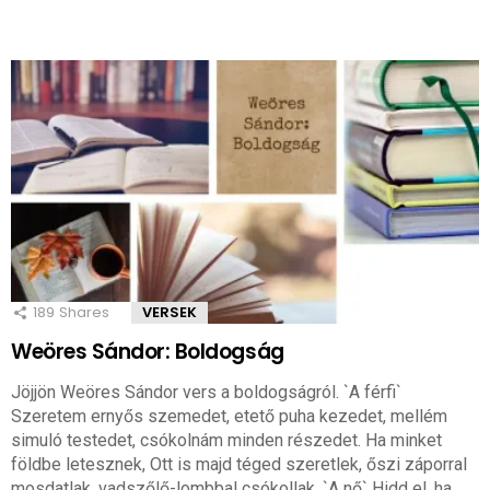
189
Shares
VERSEK
Weöres Sándor: Boldogság
Jöjjön Weöres Sándor vers a boldogságról. `A férfi`
Szeretem ernyős szemedet, etető puha kezedet, mellém
simuló testedet, csókolnám minden részedet. Ha minket
földbe letesznek, Ott is majd téged szeretlek, őszi záporral
mosdatlak, vadszőlő-lombbal csókollak. `A nő` Hidd el, ha