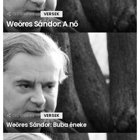
133
Shares
VERSEK
Weöres Sándor: A nő
130
Shares
VERSEK
Weöres Sándor: Buba éneke