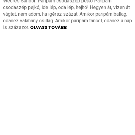
Weöres Sándor: Paripám csodaszép pejkó Paripám
csodaszép pejkó, ide lép, oda lép, hejhó! Hegyen át, vizen át
vágtat, nem adom, ha igérsz százat. Amikor paripám ballag,
odanéz valahány csillag. Amikor paripám táncol, odanéz a nap
is százszor.
OLVASS TOVÁBB