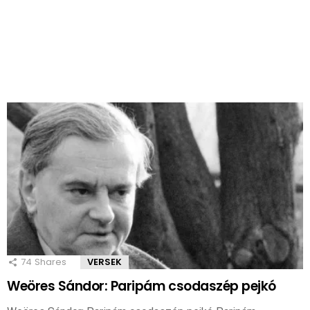
74
Shares
VERSEK
Weöres Sándor: Paripám csodaszép pejkó