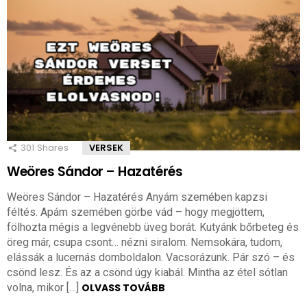
301
Shares
VERSEK
Weöres Sándor – Hazatérés
Weöres Sándor – Hazatérés Anyám szemében kapzsi
féltés. Apám szemében görbe vád – hogy megjöttem,
fölhozta mégis a legvénebb üveg borát. Kutyánk bőrbeteg és
öreg már, csupa csont… nézni siralom. Nemsokára, tudom,
elássák a lucernás domboldalon. Vacsorázunk. Pár szó – és
csönd lesz. És az a csönd úgy kiabál. Mintha az étel sótlan
volna, mikor […]
OLVASS TOVÁBB