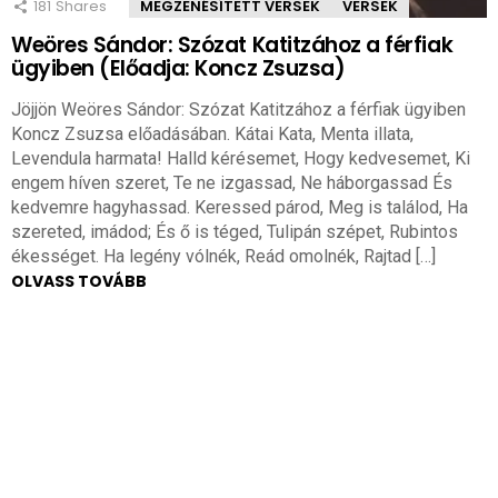
181
Shares
MEGZENÉSÍTETT VERSEK
VERSEK
Weöres Sándor: Szózat Katitzához a férfiak
ügyiben (Előadja: Koncz Zsuzsa)
Jöjjön Weöres Sándor: Szózat Katitzához a férfiak ügyiben
Koncz Zsuzsa előadásában. Kátai Kata, Menta illata,
Levendula harmata! Halld kérésemet, Hogy kedvesemet, Ki
engem híven szeret, Te ne izgassad, Ne háborgassad És
kedvemre hagyhassad. Keressed párod, Meg is találod, Ha
szereted, imádod; És ő is téged, Tulipán szépet, Rubintos
ékességet. Ha legény vólnék, Reád omolnék, Rajtad […]
OLVASS TOVÁBB