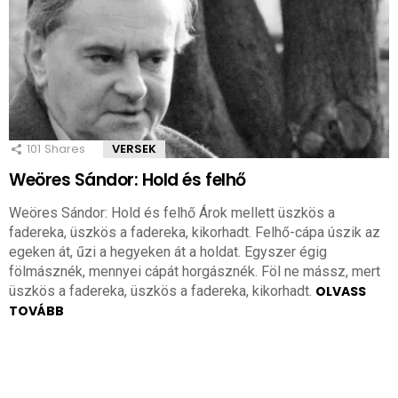
101
Shares
VERSEK
Weöres Sándor: Hold és felhő
Weöres Sándor: Hold és felhő Árok mellett üszkös a
fadereka, üszkös a fadereka, kikorhadt. Felhő-cápa úszik az
egeken át, űzi a hegyeken át a holdat. Egyszer égig
fölmásznék, mennyei cápát horgásznék. Föl ne mássz, mert
üszkös a fadereka, üszkös a fadereka, kikorhadt.
OLVASS
TOVÁBB