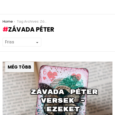
You are here:
Home
Tag Archives: Závada Péter
ZÁVADA PÉTER
MÉG TÖBB