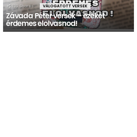
130
Shares
VÁLOGATOTT VERSEK
Závada Péter versek – ezeket
érdemes elolvasnod!