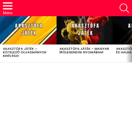
S
Menu
LATEST
STORIES
AKASZTÓFA JÁTÉK –
AKASZTÓFA JÁTÉK – MAGYAR
AKASZTÓ
KÖTELEZŐ OLVASMÁNYOK
ÍRÓLEGENDÁK NYOMÁBAN!
ÉS HALH
KIHÍVÁSA!