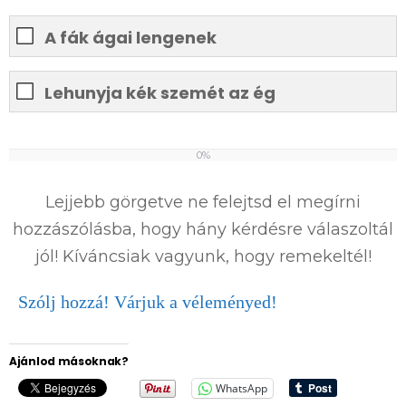
A fák ágai lengenek
Lehunyja kék szemét az ég
0%
0
%
Lejjebb görgetve ne felejtsd el megírni
hozzászólásba, hogy hány kérdésre válaszoltál
jól! Kíváncsiak vagyunk, hogy remekeltél!
Szólj hozzá! Várjuk a véleményed!
Ajánlod másoknak?
WhatsApp