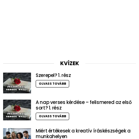
KVÍZEK
Szerepel? 1. rész
OLVASS TOVÁBB
A nap verses kérdése – felismered az első
sort? 1. rész
OLVASS TOVÁBB
Miért értékesek a kreatív íráskészségek a
munkahelyen