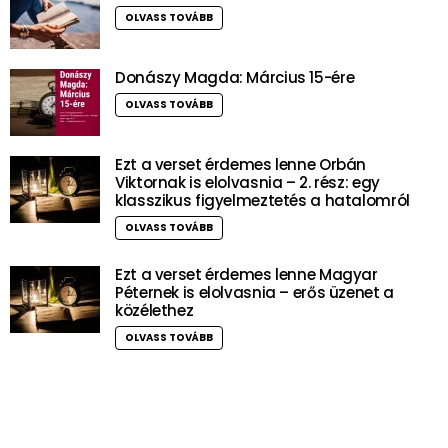
OLVASS TOVÁBB
Donászy Magda: Március 15-ére
OLVASS TOVÁBB
Ezt a verset érdemes lenne Orbán
Viktornak is elolvasnia – 2. rész: egy
klasszikus figyelmeztetés a hatalomról
OLVASS TOVÁBB
Ezt a verset érdemes lenne Magyar
Péternek is elolvasnia – erős üzenet a
közélethez
OLVASS TOVÁBB