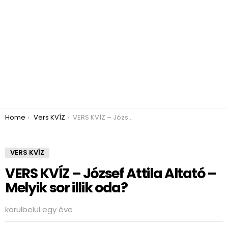
You are here:
Home
Vers KVÍZ
VERS KVÍZ – József Attila Altató – Melyik sor illik oda?
VERS KVÍZ
VERS KVÍZ – József Attila Altató –
Melyik sor illik oda?
körülbelül egy éve