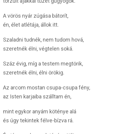
torzult ajakkal tüzet gügyögök.
A vörös nyár zúgása bátorít,
én, élet atlétája, állok itt.
Szaladni tudnék, nem tudom hová,
szeretnék élni, végtelen soká.
Száz évig, míg a testem megtörik,
szeretnék élni, élni örökig.
Az arcom mostan csupa-csupa fény,
az Isten karjaiba szálltam én,
mint egykor anyám köténye alá
és úgy tekintek félve-bízva rá.