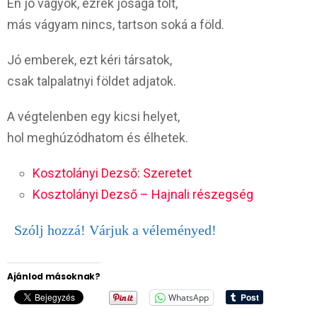
Én jó vagyok, ezrek jósága tölt,
más vágyam nincs, tartson soká a föld.
Jó emberek, ezt kéri társatok,
csak talpalatnyi földet adjatok.
A végtelenben egy kicsi helyet,
hol meghúzódhatom és élhetek.
Kosztolányi Dezső: Szeretet
Kosztolányi Dezső – Hajnali részegség
Szólj hozzá! Várjuk a véleményed!
Ajánlod másoknak?
WhatsApp