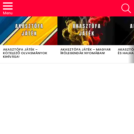
S
Menu
LATEST
STORIES
AKASZTÓFA JÁTÉK –
AKASZTÓFA JÁTÉK – MAGYAR
AKASZTÓ
KÖTELEZŐ OLVASMÁNYOK
ÍRÓLEGENDÁK NYOMÁBAN!
ÉS HALH
KIHÍVÁSA!