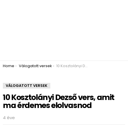
You are here:
Home
Válogatott versek
10 Kosztolányi Dezső vers, amit ma érdemes elolvasnod
VÁLOGATOTT VERSEK
10 Kosztolányi Dezső vers, amit
ma érdemes elolvasnod
4 éve