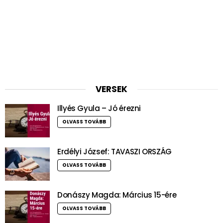
VERSEK
Illyés Gyula – Jó érezni
OLVASS TOVÁBB
Erdélyi József: TAVASZI ORSZÁG
OLVASS TOVÁBB
Donászy Magda: Március 15-ére
OLVASS TOVÁBB