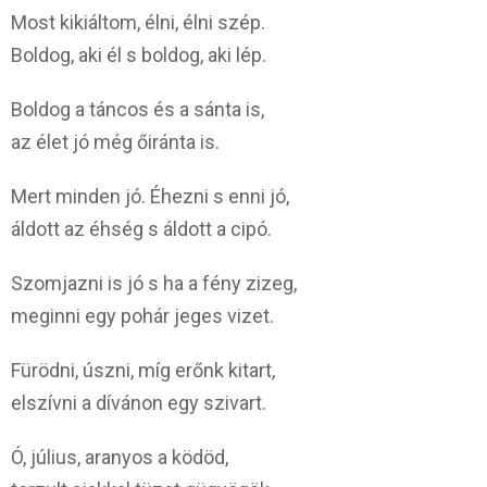
Most kikiáltom, élni, élni szép.
Boldog, aki él s boldog, aki lép.
Boldog a táncos és a sánta is,
az élet jó még őiránta is.
Mert minden jó. Éhezni s enni jó,
áldott az éhség s áldott a cipó.
Szomjazni is jó s ha a fény zizeg,
meginni egy pohár jeges vizet.
Fürödni, úszni, míg erőnk kitart,
elszívni a dívánon egy szivart.
Ó, július, aranyos a ködöd,