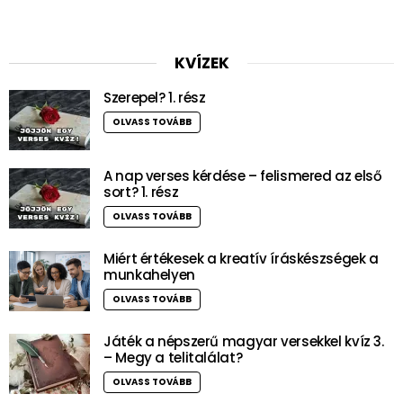
KVÍZEK
Szerepel? 1. rész
OLVASS TOVÁBB
A nap verses kérdése – felismered az első
sort? 1. rész
OLVASS TOVÁBB
Miért értékesek a kreatív íráskészségek a
munkahelyen
OLVASS TOVÁBB
Játék a népszerű magyar versekkel kvíz 3.
– Megy a telitalálat?
OLVASS TOVÁBB