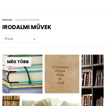
You are here:
Home
Irodalmi művek
IRODALMI MŰVEK
MÉG TÖBB