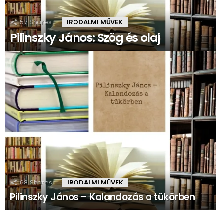
57
Shares
IRODALMI MŰVEK
Pilinszky János: Szög és olaj
68
Shares
IRODALMI MŰVEK
Pilinszky János – Kalandozás a tükörben