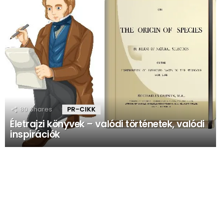
80
Shares
PR-CIKK
Életrajzi könyvek – valódi történetek, valódi
inspirációk