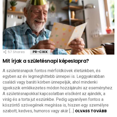
57
Shares
PR-CIKK
Mit írjak a születésnapi képeslapra?
A születésnapok fontos mérföldkövek életünkben, és
egyben az év legmeghittebb ünnepei is. Leggyakrabban
családi vagy baráti körben ünnepeljük, ahol mindenki
igyekszik emlékezetes módon hozzájárulni az eseményhez.
A születésnapokkal kapcsolatban elsőként az ajándék, a
virág és a torta jut eszünkbe. Pedig ugyanilyen fontos a
köszöntő szövegének megírása is, hiszen egy személyre
szabott, kedves, humoros vagy akár […]
OLVASS TOVÁBB