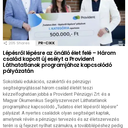
205
Shares
PR-CIKK
Lépésről lépésre az önálló élet felé – Három
család kapott új esélyt a Provident
Láthatatlanok programjához kapcsolódó
pályázatán
Sokoldalú edukációs, szakértői és pénzügyi
segítségnyújtással három család életét teszi
kézzelfoghatóan jobbá a Provident Pénzügyi Zrt. és a
Magyar Ökumenikus Segélyszervezet Láthatatlanok
programjához kapcsolódó „Tudatos élet lépésről lépésre”
pályázat. A nyertes családok olyan segítséget kaptak,
amelynek révén a pénzügyi tervezés és az életszervezés
terén is új fejezet nyílhat számukra, a továbblépéshez pedig