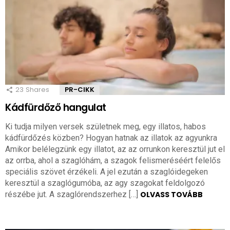
23
Shares
PR-CIKK
Kádfürdőző hangulat
Ki tudja milyen versek születnek meg, egy illatos, habos
kádfürdőzés közben? Hogyan hatnak az illatok az agyunkra
Amikor belélegzünk egy illatot, az az orrunkon keresztül jut el
az orrba, ahol a szaglóhám, a szagok felismeréséért felelős
speciális szövet érzékeli. A jel ezután a szaglóidegeken
keresztül a szaglógumóba, az agy szagokat feldolgozó
részébe jut. A szaglórendszerhez […]
OLVASS TOVÁBB