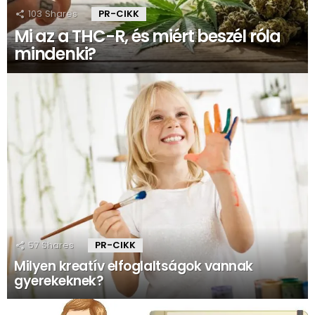
103
Shares
PR-CIKK
Mi az a THC-R, és miért beszél róla
mindenki?
57
Shares
PR-CIKK
Milyen kreatív elfoglaltságok vannak
gyerekeknek?