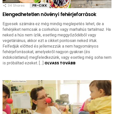
34
Shares
PR-CIKK
Elengedhetetlen növényi fehérjeforrások
Egyesek számára ez még mindig meglepetés lehet, de a
fehérjéket nemcsak a csirkehús vagy marhahús tartalmaz. Ha
neked a hús nem ízlik, esetleg meggyőződéből vagy
vegetáriánus, akkor ezt a cikket pontosan neked írtuk.
Felfedjük előtted és jellemezzük a nem hagyományos
fehérjeforrásokat, amelyekről nagyon gyakran (és
indokolatlanul) megfeledkezünk, vagy esetleg még soha nem
is próbáltad ezeket. […]
OLVASS TOVÁBB