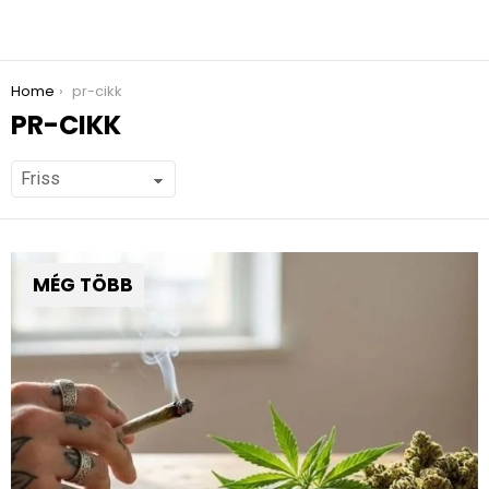
You are here:
Home
pr-cikk
PR-CIKK
MÉG TÖBB