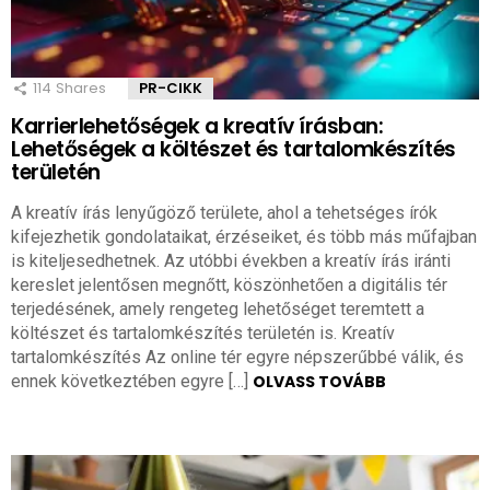
114
Shares
PR-CIKK
Karrierlehetőségek a kreatív írásban:
Lehetőségek a költészet és tartalomkészítés
területén
A kreatív írás lenyűgöző területe, ahol a tehetséges írók
kifejezhetik gondolataikat, érzéseiket, és több más műfajban
is kiteljesedhetnek. Az utóbbi években a kreatív írás iránti
kereslet jelentősen megnőtt, köszönhetően a digitális tér
terjedésének, amely rengeteg lehetőséget teremtett a
költészet és tartalomkészítés területén is. Kreatív
tartalomkészítés Az online tér egyre népszerűbbé válik, és
ennek következtében egyre […]
OLVASS TOVÁBB