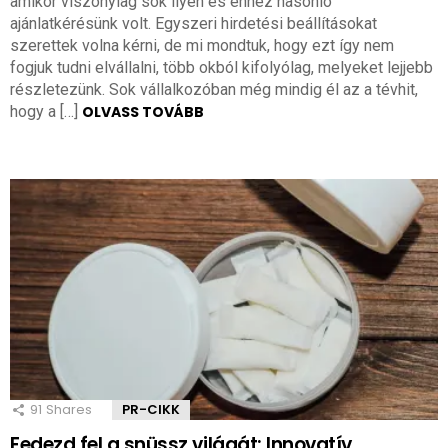
amikor viszonylag sok ilyen és ehhez hasonló
ajánlatkérésünk volt. Egyszeri hirdetési beállításokat
szerettek volna kérni, de mi mondtuk, hogy ezt így nem
fogjuk tudni elvállalni, több okból kifolyólag, melyeket lejjebb
részletezünk. Sok vállalkozóban még mindig él az a tévhit,
hogy a […]
OLVASS TOVÁBB
91
Shares
PR-CIKK
Fedezd fel a snüssz világát: Innovatív