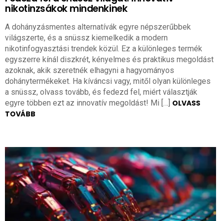
nikotinzsákok mindenkinek
A dohányzásmentes alternatívák egyre népszerűbbek
világszerte, és a snüssz kiemelkedik a modern
nikotinfogyasztási trendek közül. Ez a különleges termék
egyszerre kínál diszkrét, kényelmes és praktikus megoldást
azoknak, akik szeretnék elhagyni a hagyományos
dohánytermékeket. Ha kíváncsi vagy, mitől olyan különleges
a snüssz, olvass tovább, és fedezd fel, miért választják
egyre többen ezt az innovatív megoldást! Mi […]
OLVASS
TOVÁBB