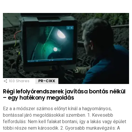
103
Shares
PR-CIKK
Régi lefolyórendszerek javítása bontás nélkül
– egy hatékony megoldás
Ez a a módszer számos előnyt kínál a hagyományos,
bontással járó megoldásokkal szemben. 1. Kevesebb
felfordulás: Nem kell falakat bontani, így a lakás vagy épület
többi része nem károsodik. 2. Gyorsabb munkavégzés: A