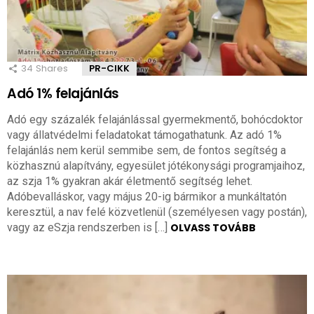
34
Shares
PR-CIKK
Adó 1% felajánlás
Adó egy százalék felajánlással gyermekmentő, bohócdoktor
vagy állatvédelmi feladatokat támogathatunk. Az adó 1%
felajánlás nem kerül semmibe sem, de fontos segítség a
közhasznú alapítvány, egyesület jótékonysági programjaihoz,
az szja 1% gyakran akár életmentő segítség lehet.
Adóbevalláskor, vagy május 20-ig bármikor a munkáltatón
keresztül, a nav felé közvetlenül (személyesen vagy postán),
vagy az eSzja rendszerben is […]
OLVASS TOVÁBB