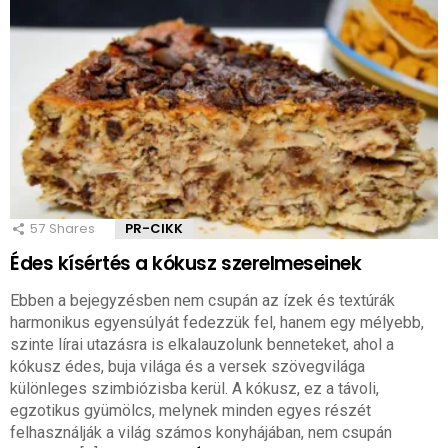
57
Shares
PR-CIKK
Édes kísértés a kókusz szerelmeseinek
Ebben a bejegyzésben nem csupán az ízek és textúrák
harmonikus egyensúlyát fedezzük fel, hanem egy mélyebb,
szinte lírai utazásra is elkalauzolunk benneteket, ahol a
kókusz édes, buja világa és a versek szövegvilága
különleges szimbiózisba kerül. A kókusz, ez a távoli,
egzotikus gyümölcs, melynek minden egyes részét
felhasználják a világ számos konyhájában, nem csupán