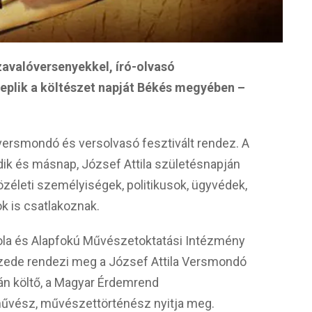
avalóversenyekkel, író-olvasó
neplik a költészet napját Békés megyében –
versmondó és versolvasó fesztivált rendez. A
dik és másnap, József Attila születésnapján
özéleti személyiségek, politikusok, ügyvédek,
 is csatlakoznak.
ola és Alapfokú Művészetoktatási Intézmény
ede rendezi meg a József Attila Versmondó
n költő, a Magyar Érdemrend
művész, művészettörténész nyitja meg.