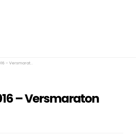
smaraton Békés megyében
2016 – Versmaraton