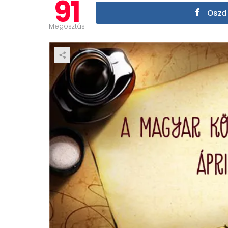
91
Oszd 
Megosztás