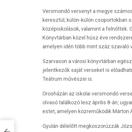
Versmondó versenyt a megye számos 
keresztül, külön-külön csoportokban s
középiskolások, valamint a felnőttek
Könyvtárban közel húsz éve rendszer
amelyen idén több mint száz szavaló 
Szarvason a városi könyvtárban egész
jelentkezők saját verseket is előadha
Teátrum művészei is.
Orosházán az iskolai versmondó versen
olvasó találkozó lesz április 8-án; ugya
estet, amelyen közreműködik Márton
Gyulán délelőtt megkoszorúzzák Józse