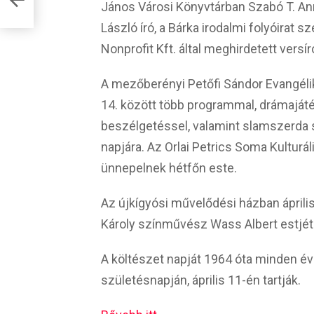
János Városi Könyvtárban Szabó T. Ann
László író, a Bárka irodalmi folyóirat s
Nonprofit Kft. által meghirdetett vers
A mezőberényi Petőfi Sándor Evangéli
14. között több programmal, drámajáték
beszélgetéssel, valamint slamszerda 
napjára. Az Orlai Petrics Soma Kulturá
ünnepelnek hétfőn este.
Az újkígyósi művelődési házban ápril
Károly színművész Wass Albert estjét 
A költészet napját 1964 óta minden év
születésnapján, április 11-én tartják.