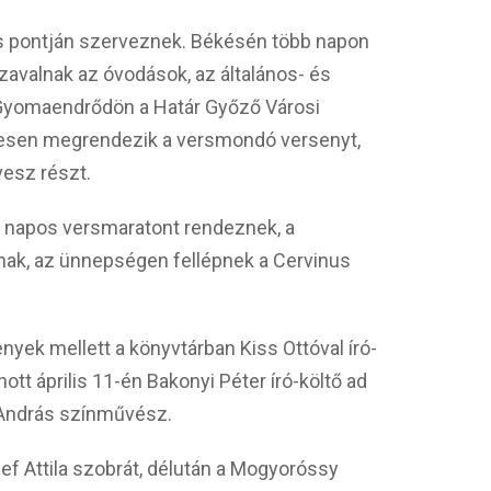
pontján szerveznek. Békésén több napon
zavalnak az óvodások, az általános- és
. Gyomaendrődön a Határ Győző Városi
esen megrendezik a versmondó versenyt,
vesz részt.
 napos versmaratont rendeznek, a
tnak, az ünnepségen fellépnek a Cervinus
yek mellett a könyvtárban Kiss Ottóval író-
nott április 11-én Bakonyi Péter író-költő ad
 András színművész.
f Attila szobrát, délután a Mogyoróssy