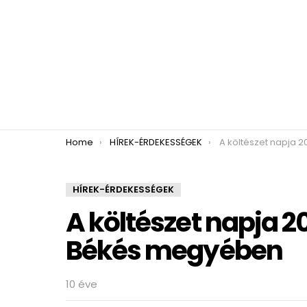
You are here:
Home
HÍREK-ÉRDEKESSÉGEK
A költészet napja 2016 – Ver
HÍREK-ÉRDEKESSÉGEK
A költészet napja 
Békés megyében
10 éve