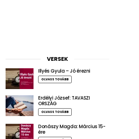
VERSEK
Illyés Gyula – Jó érezni
OLVASS TOVÁBB
Erdélyi József: TAVASZI
ORSZÁG
OLVASS TOVÁBB
Donászy Magda: Március 15-
ére