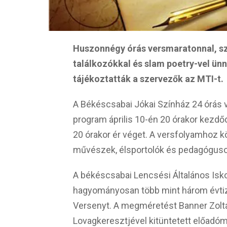
Huszonnégy órás versmaratonnal, sz
találkozókkal és slam poetry-vel ün
tájékoztatták a szervezők az MTI-t.
A Békéscsabai Jókai Színház 24 órás 
program április 10-én 20 órakor kezdő
20 órakor ér véget. A versfolyamhoz k
művészek, élsportolók és pedagógusok
A békéscsabai Lencsési Általános Isk
hagyományosan több mint három évtiz
Versenyt. A megméretést Banner Zoltá
Lovagkeresztjével kitüntetett előadó