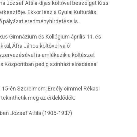
a József Attila-díjas költővel beszélget Kiss
zerkesztője. Ekkor lesz a Gyulai Kulturális
író pályázat eredményhirdetése is.
kus Gimnázium és Kollégium április 11. és
kal, Áfra János költővel való
szervezésével is emlékezik a költészet
lis Központban pedig színházi előadással
is 15-én Szerelmem, Erdély címmel Rékasi
tekinthetik meg az érdeklődők.
ben József Attila (1905-1937)