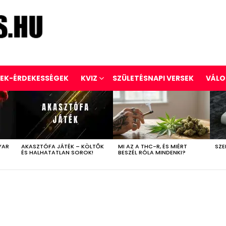
REK-ÉRDEKESSÉGEK
KVIZ
SZÜLETÉSNAPI VERSEK
VÁLO
YAR
AKASZTÓFA JÁTÉK – KÖLTŐK
MI AZ A THC-R, ÉS MIÉRT
SZE
ÉS HALHATATLAN SOROK!
BESZÉL RÓLA MINDENKI?