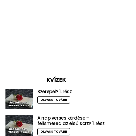
KVÍZEK
Szerepel? 1. rész
OLVASS TOVÁBB
A nap verses kérdése –
felismered az első sort? 1. rész
OLVASS TOVÁBB