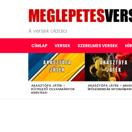
A versek oldala
CÍMLAP
VERSEK
SZERELMES VERSEK
HÍ
LATEST
STORIES
AKASZTÓFA JÁTÉK –
AKASZTÓFA JÁTÉK – MAG
KÖTELEZŐ OLVASMÁNYOK
ÍRÓLEGENDÁK NYOMÁBAN!
KIHÍVÁSA!