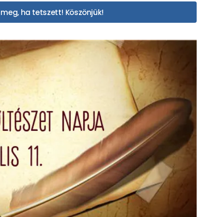
meg, ha tetszett! Köszönjük!