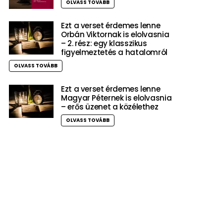
OLVASS TOVÁBB
Ezt a verset érdemes lenne
Orbán Viktornak is elolvasnia
– 2. rész: egy klasszikus
figyelmeztetés a hatalomról
OLVASS TOVÁBB
Ezt a verset érdemes lenne
Magyar Péternek is elolvasnia
– erős üzenet a közélethez
OLVASS TOVÁBB