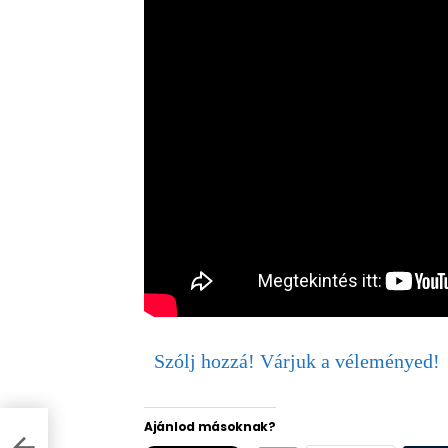
Szólj hozzá! Várjuk a véleményed!
Ajánlod másoknak?