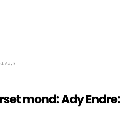
z anyám és én
erset mond: Ady Endre: