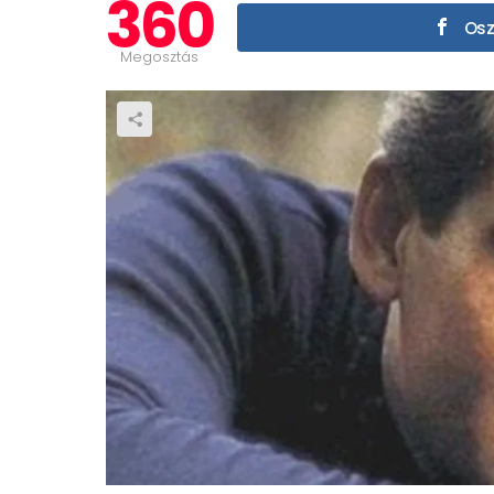
360
Osz
Megosztás