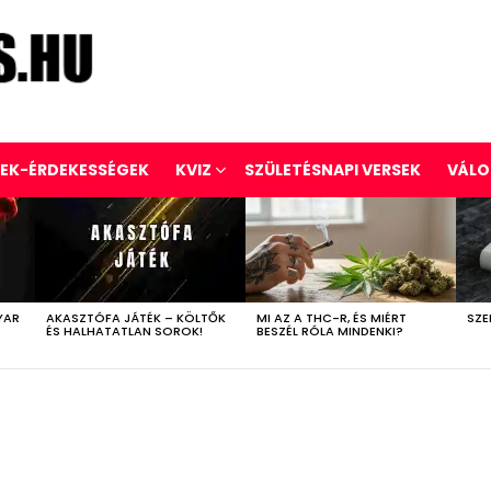
REK-ÉRDEKESSÉGEK
KVIZ
SZÜLETÉSNAPI VERSEK
VÁLO
YAR
AKASZTÓFA JÁTÉK – KÖLTŐK
MI AZ A THC-R, ÉS MIÉRT
SZE
ÉS HALHATATLAN SOROK!
BESZÉL RÓLA MINDENKI?