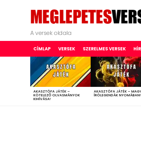
A versek oldala
CÍMLAP
VERSEK
SZERELMES VERSEK
HÍ
LATEST
STORIES
AKASZTÓFA JÁTÉK –
AKASZTÓFA JÁTÉK – MAG
KÖTELEZŐ OLVASMÁNYOK
ÍRÓLEGENDÁK NYOMÁBAN!
KIHÍVÁSA!