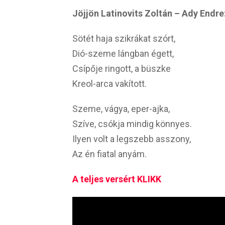
Jöjjön Latinovits Zoltán – Ady Endre
Sötét haja szikrákat szórt,
Dió-szeme lángban égett,
Csípője ringott, a büszke
Kreol-arca vakított.
Szeme, vágya, eper-ajka,
Szíve, csókja mindig könnyes.
Ilyen volt a legszebb asszony,
Az én fiatal anyám.
A teljes versért KLIKK