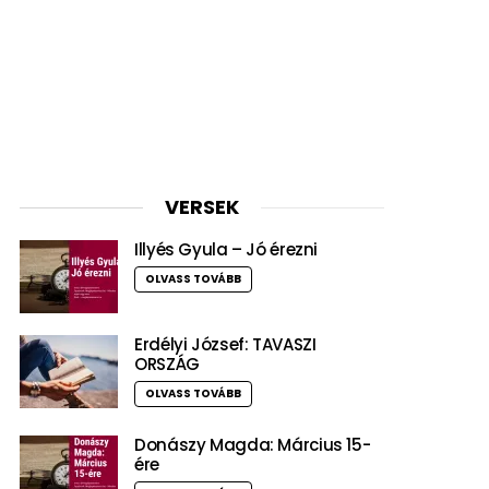
VERSEK
Illyés Gyula – Jó érezni
OLVASS TOVÁBB
Erdélyi József: TAVASZI
ORSZÁG
OLVASS TOVÁBB
Donászy Magda: Március 15-
ére