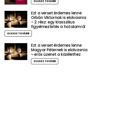
OLVASS TOVÁBB
Ezt a verset érdemes lenne
Orbán Viktornak is elolvasnia
– 2. rész: egy klasszikus
figyelmeztetés a hatalomról
OLVASS TOVÁBB
Ezt a verset érdemes lenne
Magyar Péternek is elolvasnia
– erős üzenet a közélethez
OLVASS TOVÁBB