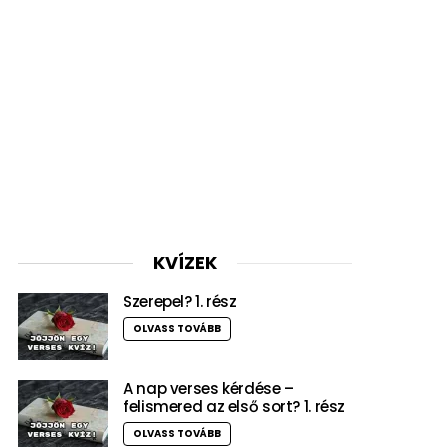
KVÍZEK
Szerepel? 1. rész
OLVASS TOVÁBB
A nap verses kérdése –
felismered az első sort? 1. rész
OLVASS TOVÁBB