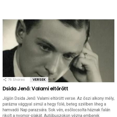
76
Shares
VERSEK
Dsida Jenő: Valami eltörött
Jöjjön Dsida Jenő: Valami eltörött verse. Az őszi alkony mély,
parázna vággyal simúl a hegy fölé, beteg szélben liheg a
hamvadó Nap parazsára. Sok vén, esőlocsolta háznak falán
rikolt a nyomor-plakát. Autóbuszokon vézna emberek