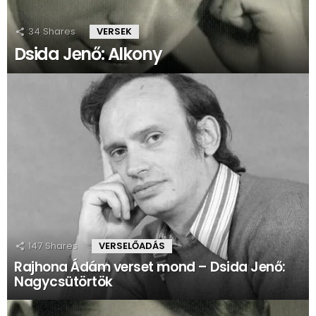
34
Shares
VERSEK
Dsida Jenő: Alkony
147
Shares
VERSELŐADÁS
Rajhona Ádám verset mond – Dsida Jenő:
Nagycsütörtök