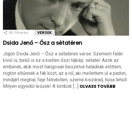
161
Shares
VERSEK
Dsida Jenő – Ősz a sétatéren
Jöjjön Dsida Jenő – Ősz a sétatéren verse. Szemem falán
kívül is, belül is ez a kietlen őszi tájkép: sétatér. Azok az
emberek, akik most hangosan beszélve haladnak előttem,
rögtön eltűnnek a fák közt, az a nő, aki mellettem ül a padon,
mindjárt meghal, feje félrebillen, szeme kiszárad, húsa lehull.
Milyen egyedül leszek! A lombok […]
OLVASS TOVÁBB