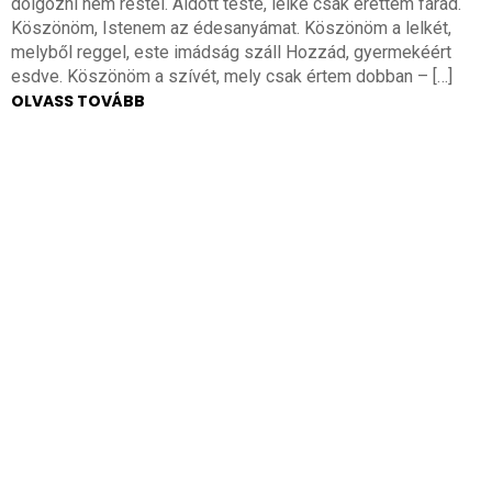
dolgozni nem restel. Áldott teste, lelke csak érettem fárad.
Köszönöm, Istenem az édesanyámat. Köszönöm a lelkét,
melyből reggel, este imádság száll Hozzád, gyermekéért
esdve. Köszönöm a szívét, mely csak értem dobban – […]
OLVASS TOVÁBB