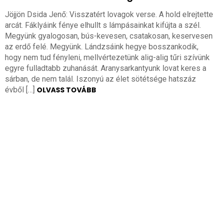
Jöjjön Dsida Jenő: Visszatért lovagok verse. A hold elrejtette
arcát. Fáklyáink fénye elhullt s lámpásainkat kifújta a szél.
Megyünk gyalogosan, bús-kevesen, csatakosan, keservesen
az erdő felé. Megyünk. Lándzsáink hegye bosszankodik,
hogy nem tud fényleni, mellvértezetünk alig-alig tűri szívünk
egyre fulladtabb zuhanását. Aranysarkantyunk lovat keres a
sárban, de nem talál. Iszonyú az élet sötétsége hatszáz
évből […]
OLVASS TOVÁBB