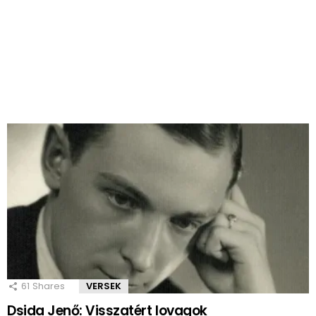
61
Shares
VERSEK
Dsida Jenő: Visszatért lovagok