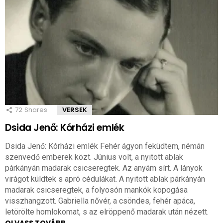
72
Shares
VERSEK
Dsida Jenő: Kórházi emlék
Dsida Jenő: Kórházi emlék Fehér ágyon feküdtem, némán
szenvedő emberek közt. Június volt, a nyitott ablak
párkányán madarak csicseregtek. Az anyám sírt. A lányok
virágot küldtek s apró cédulákat. A nyitott ablak párkányán
madarak csicseregtek, a folyosón mankók kopogása
visszhangzott. Gabriella nővér, a csöndes, fehér apáca,
letörölte homlokomat, s az elröppenő madarak után nézett.
OLVASS TOVÁBB