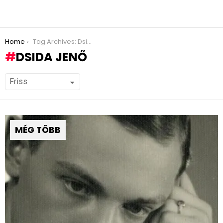
You are here:
Home
Tag Archives: Dsida Jenő
DSIDA JENŐ
MÉG TÖBB