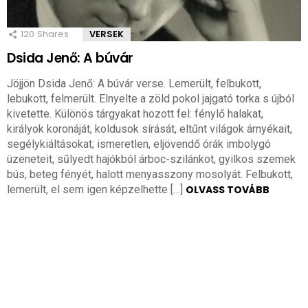
120
Shares
VERSEK
Dsida Jenő: A búvár
Jöjjön Dsida Jenő: A búvár verse. Lemerült, felbukott,
lebukott, felmerült. Elnyelte a zöld pokol jajgató torka s újból
kivetette. Különös tárgyakat hozott fel: fénylő halakat,
királyok koronáját, koldusok sírását, eltűnt világok árnyékait,
segélykiáltásokat; ismeretlen, eljövendő órák imbolygó
üzeneteit, sűlyedt hajókból árboc-szilánkot, gyilkos szemek
bús, beteg fényét, halott menyasszony mosolyát. Felbukott,
lemerült, el sem igen képzelhette […]
OLVASS TOVÁBB