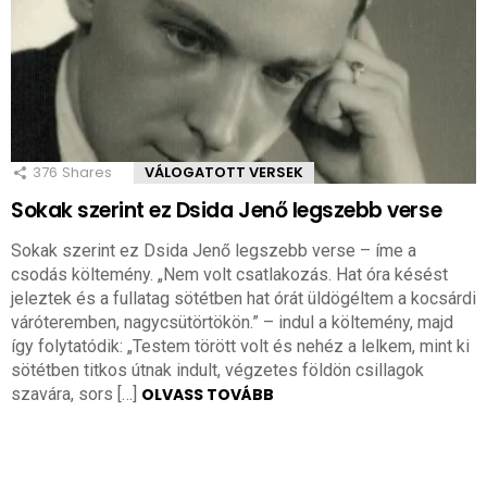
376
Shares
VÁLOGATOTT VERSEK
Sokak szerint ez Dsida Jenő legszebb verse
Sokak szerint ez Dsida Jenő legszebb verse – íme a
csodás költemény. „Nem volt csatlakozás. Hat óra késést
jeleztek és a fullatag sötétben hat órát üldögéltem a kocsárdi
váróteremben, nagycsütörtökön.” – indul a költemény, majd
így folytatódik: „Testem törött volt és nehéz a lelkem, mint ki
sötétben titkos útnak indult, végzetes földön csillagok
szavára, sors […]
OLVASS TOVÁBB