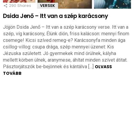
290
Shares
VERSEK
Dsida Jenő – Itt van a szép karácsony
Jöjjön Dsida Jenő – Itt van a szép karácsony verse. Itt van a
szép, víg karácsony, Élünk dión, friss kalácson: mennyi finom
csemege! Kicsi szíved remeg-e? Karácsonyfa minden ága
csillog-villog: csupa drága, szép mennyei üzenet: Kis
Jézuska született. Jó gyermekek mind örülnek, kályha
mellett körben ülnek, aranymese, áhítat minden szívet átitat.
Pásztorjátszók be-bejönnek és kántálva […]
OLVASS
TOVÁBB