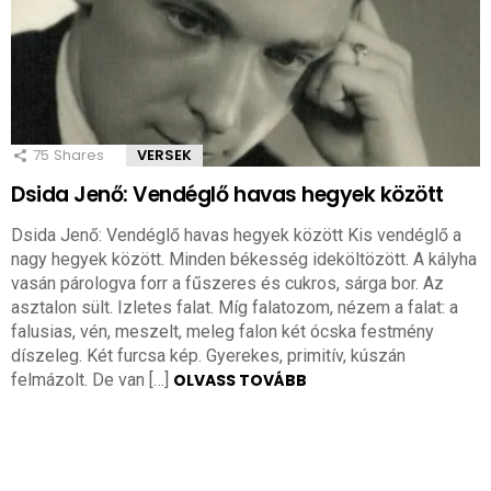
75
Shares
VERSEK
Dsida Jenő: Vendéglő havas hegyek között
Dsida Jenő: Vendéglő havas hegyek között Kis vendéglő a
nagy hegyek között. Minden békesség ideköltözött. A kályha
vasán párologva forr a fűszeres és cukros, sárga bor. Az
asztalon sült. Izletes falat. Míg falatozom, nézem a falat: a
falusias, vén, meszelt, meleg falon két ócska festmény
díszeleg. Két furcsa kép. Gyerekes, primitív, kúszán
felmázolt. De van […]
OLVASS TOVÁBB