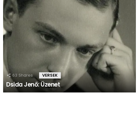
63
Shares
VERSEK
Dsida Jenő: Üzenet