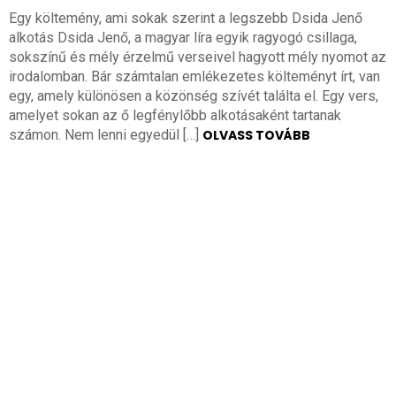
Egy költemény, ami sokak szerint a legszebb Dsida Jenő
alkotás Dsida Jenő, a magyar líra egyik ragyogó csillaga,
sokszínű és mély érzelmű verseivel hagyott mély nyomot az
irodalomban. Bár számtalan emlékezetes költeményt írt, van
egy, amely különösen a közönség szívét találta el. Egy vers,
amelyet sokan az ő legfénylőbb alkotásaként tartanak
számon. Nem lenni egyedül […]
OLVASS TOVÁBB