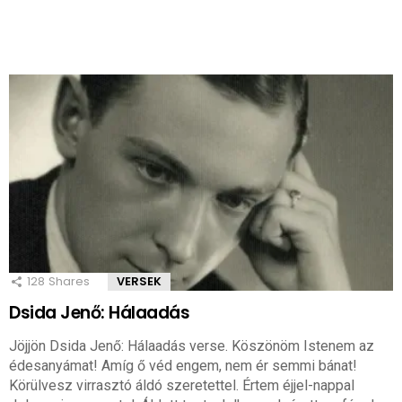
128
Shares
VERSEK
Dsida Jenő: Hálaadás
Jöjjön Dsida Jenő: Hálaadás verse. Köszönöm Istenem az
édesanyámat! Amíg ő véd engem, nem ér semmi bánat!
Körülvesz virrasztó áldó szeretettel. Értem éjjel-nappal