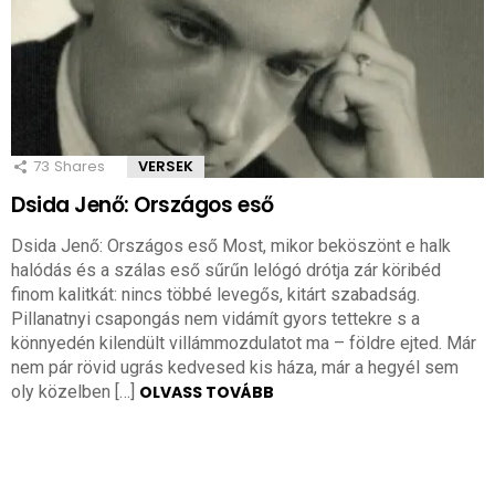
73
Shares
VERSEK
Dsida Jenő: Országos eső
Dsida Jenő: Országos eső Most, mikor beköszönt e halk
halódás és a szálas eső sűrűn lelógó drótja zár köribéd
finom kalitkát: nincs többé levegős, kitárt szabadság.
Pillanatnyi csapongás nem vidámít gyors tettekre s a
könnyedén kilendült villámmozdulatot ma – földre ejted. Már
nem pár rövid ugrás kedvesed kis háza, már a hegyél sem
oly közelben […]
OLVASS TOVÁBB