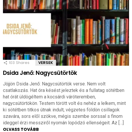
103
Shares
VERSEK
Dsida Jenő: Nagycsütörtök
Jöjjön Dsida Jenő: Nagycsütörtök verse. Nem volt
csatlakozás. Hat óra késést jeleztek és a fullatag sötétben
hat órát üldögéltem a kocsárdi váróteremben,
nagycsütörtökön. Testem törött volt és nehéz a lelkem, mint
ki sötétben titkos útnak indult, végzetes földön csillagok
szavára, sors elől szökve, mégis szembe sorssal s finom
ideggel érzi messziről nyomán lopódzó ellenségeit. Az […]
OLVASS TOVÁBB