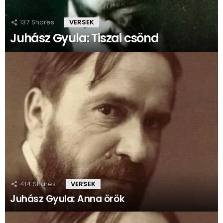
137
Shares
VERSEK
Juhász Gyula: Tiszai csönd
414
Shares
VERSEK
Juhász Gyula: Anna örök