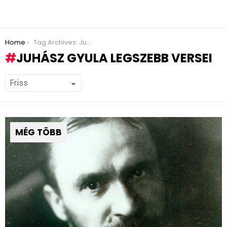
You are here:
Home
Tag Archives: Juhász Gyula legszebb versei
JUHÁSZ GYULA LEGSZEBB VERSEI
MÉG TÖBB