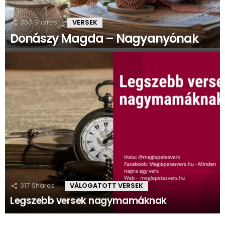
303
Shares
VERSEK
Donászy Magda – Nagyanyónak
317
Shares
VÁLOGATOTT VERSEK
Legszebb versek nagymamáknak