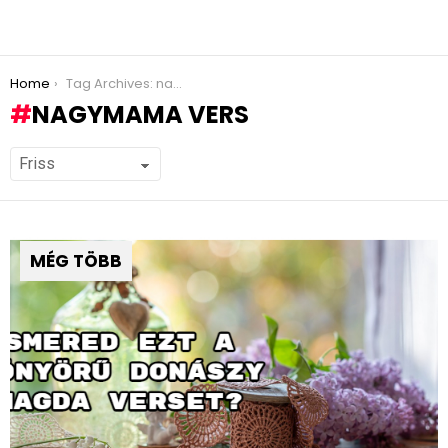
You are here:
Home
Tag Archives: nagymama vers
NAGYMAMA VERS
MÉG TÖBB