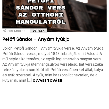
286
Shares
VERSEK
Petőfi Sándor – Anyám tyúkja
Jöjjön Petőfi Sándor – Anyám tyúkja verse. Az Anyám tyúkja
Petőfi Sándor verse, melyet 1848 februárjában írt Vácott. A
mű népies költemény, az egyik legismertebb magyar vers.
Az Anyám tyúkja ütemhangsúlyos verselésű, hat versszaka
felező nyolcas sorokból áll. Petőfi versében két állat, kutya
és tyúk szerepel. A tyúk, mint haszonállat névtelen, de a
kutyának, mint […]
OLVASS TOVÁBB