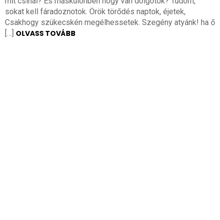
mit csinál? És máskülönben hogy van dolgotok? Tudom,
sokat kell fáradoznotok. Örök törődés naptok, éjetek,
Csakhogy szükecskén megélhessetek. Szegény atyánk! ha ő
[…]
OLVASS TOVÁBB