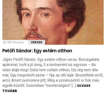
169
Shares
VERSEK
Petőfi Sándor: Egy estém otthon
Jöjjön Petőfi Sándor: Egy estém otthon verse. Borozgatánk
apámmal; Ivott a jó öreg, S a kedvemért ez egyszer – Az
isten áldja meg! Soká nem voltam otthon, Oly rég nem láta
már, Úgy megvénült azóta – Hja, az idő lejár. Beszéltünk erről,
arról, Amint nyelvünkre jött; Még a szinészetről is Sok más
egyéb között. Szemében “mesterségem” […]
OLVASS
TOVÁBB