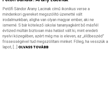
Petőfi Sándor Arany Lacinak című ikonikus verse a
mindenkori gyereket megszólító üzenetté vált
irodalmunkban, aligha van olyan magyar ember, aki ne
ismerné. S bár kötelező iskolai tananyagként bő másfél
évtized múltán biztosan más hatást vált ki, mint eredeti
nyelvi közegében, azért még ma is eleven, az „élőbeszéd”
frissességével tud megszólítani minket. Főleg, ha vesszük a
lapot, […]
OLVASS TOVÁBB