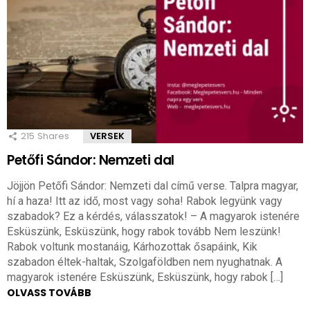
215
Shares
VERSEK
Petőfi Sándor: Nemzeti dal
Jöjjön Petőfi Sándor: Nemzeti dal című verse. Talpra magyar,
hí a haza! Itt az idő, most vagy soha! Rabok legyünk vagy
szabadok? Ez a kérdés, válasszatok! – A magyarok istenére
Esküszünk, Esküszünk, hogy rabok tovább Nem leszünk!
Rabok voltunk mostanáig, Kárhozottak ősapáink, Kik
szabadon éltek-haltak, Szolgaföldben nem nyughatnak. A
magyarok istenére Esküszünk, Esküszünk, hogy rabok […]
OLVASS TOVÁBB