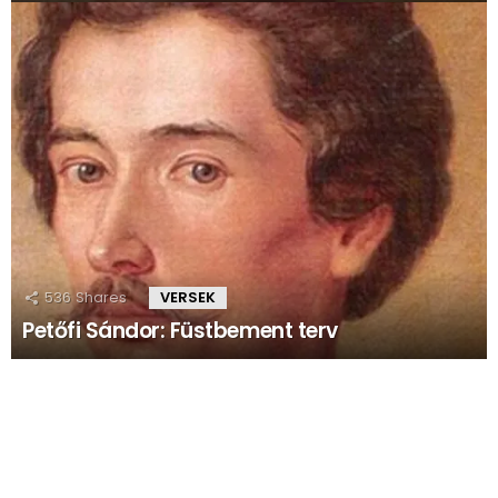
536
Shares
VERSEK
Petőfi Sándor: Füstbement terv