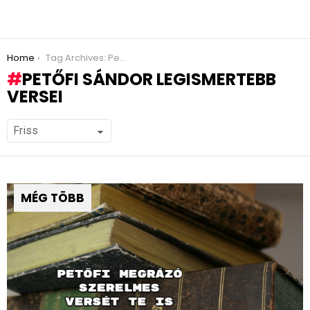
You are here:
Home
Tag Archives: Petőfi Sándor legismertebb versei
PETŐFI SÁNDOR LEGISMERTEBB
VERSEI
MÉG TÖBB