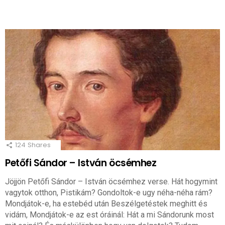
124
Shares
Petőfi Sándor – István öcsémhez
Jöjjön Petőfi Sándor – István öcsémhez verse. Hát hogymint
vagytok otthon, Pistikám? Gondoltok-e ugy néha-néha rám?
Mondjátok-e, ha estebéd után Beszélgetéstek meghitt és
vidám, Mondjátok-e az est óráinál: Hát a mi Sándorunk most