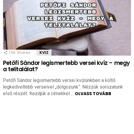
1.5k
Shares
KVIZ
Petőfi Sándor legismertebb versei kvíz – megy
a telitalálat?
Petőfi Sándor legismertebb versei kvízünkben a költő
legkedveltebb verseivel „dolgozunk”. Nézzük sorozatunk
első részét. Kezdjük a címekkel….
OLVASS TOVÁBB