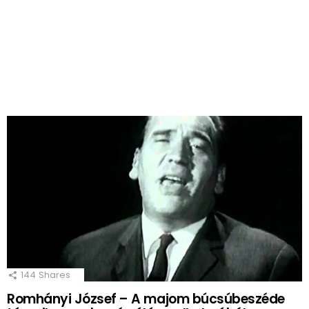
144
Shares
Romhányi József – A majom búcsúbeszéde