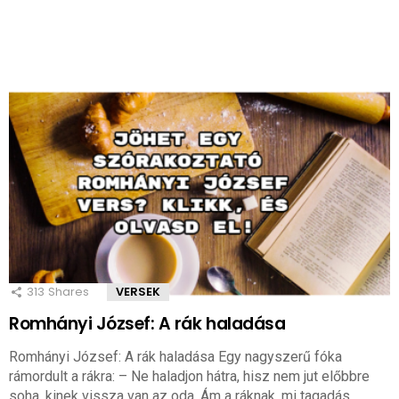
313
Shares
VERSEK
Romhányi József: A rák haladása
Romhányi József: A rák haladása Egy nagyszerű fóka
rámordult a rákra: – Ne haladjon hátra, hisz nem jut előbbre
soha, kinek vissza van az oda. Ám a ráknak, mi tagadás,