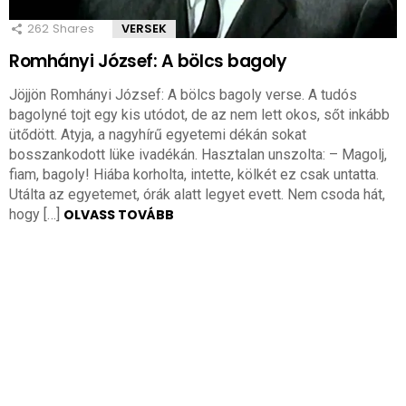
262
Shares
VERSEK
Romhányi József: A bölcs bagoly
Jöjjön Romhányi József: A bölcs bagoly verse. A tudós
bagolyné tojt egy kis utódot, de az nem lett okos, sőt inkább
ütődött. Atyja, a nagyhírű egyetemi dékán sokat
bosszankodott lüke ivadékán. Hasztalan unszolta: – Magolj,
fiam, bagoly! Hiába korholta, intette, kölkét ez csak untatta.
Utálta az egyetemet, órák alatt legyet evett. Nem csoda hát,
hogy […]
OLVASS TOVÁBB