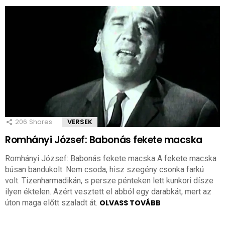
206
Shares
VERSEK
Romhányi József: Babonás fekete macska
Romhányi József: Babonás fekete macska A fekete macska
búsan bandukolt. Nem csoda, hisz szegény csonka farkú
volt. Tizenharmadikán, s persze pénteken lett kunkori dísze
ilyen éktelen. Azért vesztett el abból egy darabkát, mert az
úton maga előtt szaladt át.
OLVASS TOVÁBB