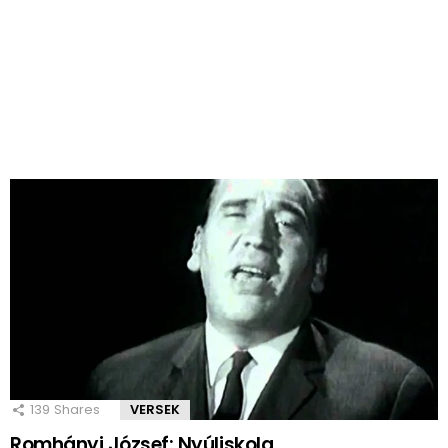
139
Shares
VERSEK
Romhányi József: Nyúliskola