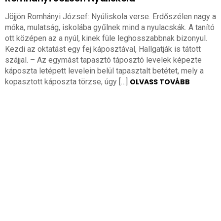
Jöjjön Romhányi József: Nyúliskola verse. Erdőszélen nagy a
móka, mulatság, iskolába gyűlnek mind a nyulacskák. A tanító
ott középen az a nyúl, kinek füle leghosszabbnak bizonyul.
Kezdi az oktatást egy fej káposztával, Hallgatják is tátott
szájjal. – Az egymást tapasztó táposztó levelek képezte
káposzta letépett levelein belül tapasztalt betétet, mely a
kopasztott káposzta törzse, úgy […]
OLVASS TOVÁBB