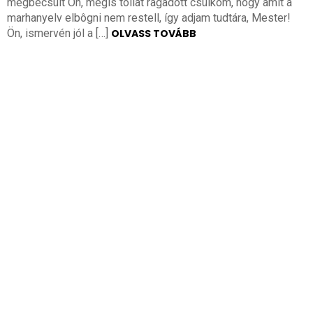
megbecsült Ön, mégis tollat ragadott csülköm, hogy amit a
marhanyelv elbôgni nem restell, így adjam tudtára, Mester!
Ön, ismervén jól a […]
OLVASS TOVÁBB