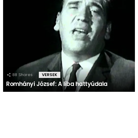
88
Shares
VERSEK
Romhányi József: A liba hattyúdala