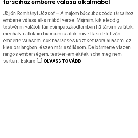
társaihoz emberré válása alkalmából
Jöjjön Romhányi József – A majom búcsúbeszéde társaihoz
emberré válása alkalmából verse. Majmim, kik eleddig
testvérim valátok fán csimpaszkodtomban hű társim valátok,
meghatva állok ím búcsúzni alátok, mivel kezdetét vőn
emberré válásom, sok hasraesés közt két lábra állásom. Az
kies barlangban lészen már szállásom. De bármerre viszen
rangos emberségem, testvér-emlékitek soha meg nem
sértem. Esküre […]
OLVASS TOVÁBB