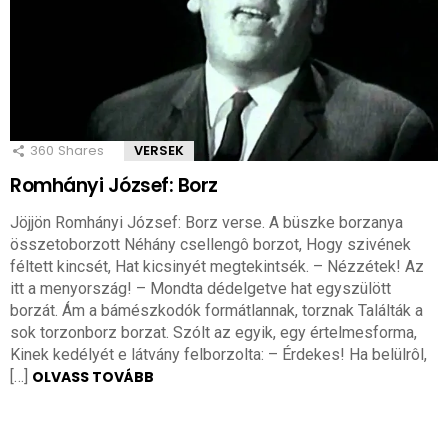
360
Shares
VERSEK
Romhányi József: Borz
Jöjjön Romhányi József: Borz verse. A büszke borzanya
összetoborzott Néhány csellengô borzot, Hogy szivének
féltett kincsét, Hat kicsinyét megtekintsék. – Nézzétek! Az
itt a menyország! – Mondta dédelgetve hat egyszülött
borzát. Ám a bámészkodók formátlannak, torznak Találták a
sok torzonborz borzat. Szólt az egyik, egy értelmesforma,
Kinek kedélyét e látvány felborzolta: – Érdekes! Ha belülrôl,
[…]
OLVASS TOVÁBB