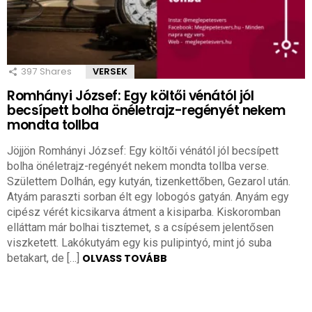
397
Shares
VERSEK
Romhányi József: Egy költői vénától jól
becsípett bolha önéletrajz-regényét nekem
mondta tollba
Jöjjön Romhányi József: Egy költői vénától jól becsípett
bolha önéletrajz-regényét nekem mondta tollba verse.
Születtem Dolhán, egy kutyán, tizenkettőben, Gezarol után.
Atyám paraszti sorban élt egy lobogós gatyán. Anyám egy
cipész vérét kicsikarva átment a kisiparba. Kiskoromban
elláttam már bolhai tisztemet, s a csípésem jelentősen
viszketett. Lakókutyám egy kis pulipintyó, mint jó suba
betakart, de […]
OLVASS TOVÁBB