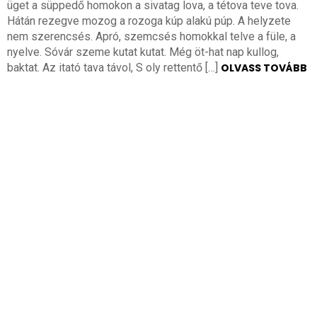
üget a süppedő homokon a sivatag lova, a tétova teve tova.
Hátán rezegve mozog a rozoga kúp alakú púp. A helyzete
nem szerencsés. Apró, szemcsés homokkal telve a füle, a
nyelve. Sóvár szeme kutat kutat. Még öt-hat nap kullog,
baktat. Az itató tava távol, S oly rettentő […]
OLVASS TOVÁBB