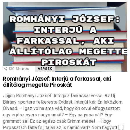
130
Shares
VERSEK
Romhányi József: Interjú a farkassal, aki
állítólag megette Piroskát
Jöjjön Romhányi József: Interjú a farkassal verse. Az Uj
Bárány riportere felkereste Ordast. Interjút kér. Én leközlöm.
Olvasd. – Igaz volna ama vád, hogy ön orvul elfogyasztott
egy egész nyers nagymamát? – Egy nagymamát? Egy
grammot se! Ez az egész csak Grimm-mese! – Hogy
Piroskát Ön falta fel, talán az is hamis vád? Nem hagyott […]