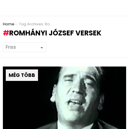
You are here:
Home
Tag Archives: Romhányi József versek
ROMHÁNYI JÓZSEF VERSEK
MÉG TÖBB