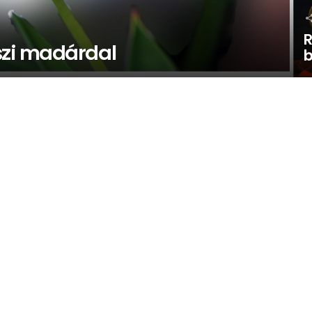
R
szi madárdal
b