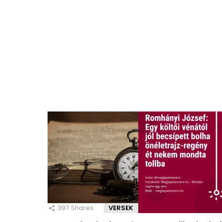
397
Shares
VERSEK