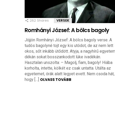
262
Shares
VERSEK
Romhányi József: A bölcs bagoly
Jöjjön Romhányi József: A bölcs bagoly verse. A
tudós bagolyné tojt egy kis utódot, de az nem lett
okos, sőt inkább ütődött. Atyja, a nagyhírű egyetem
dékán sokat bosszankodott lüke ivadékán.
Hasztalan unszolta: – Magolj, fiam, bagoly! Hiába
korholta, intette, kölkét ez csak untatta. Utálta az
egyetemet, órák alatt legyet evett. Nem csoda hát,
hogy […]
OLVASS TOVÁBB