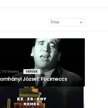
173
Shares
VERSEK
omhányi József: Focimeccs