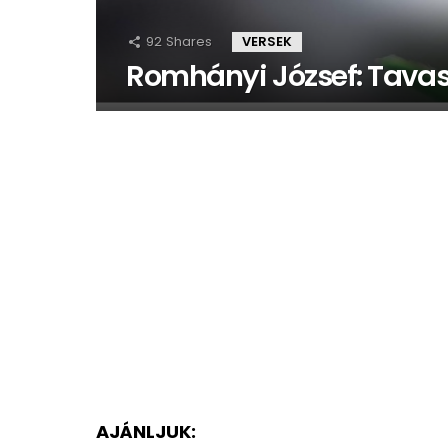
92
Shares
VERSEK
Romhányi József: Tava
AJÁNLJUK: