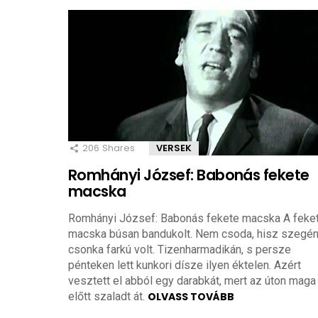
206
Shares
VERSEK
Romhányi József: Babonás fekete
macska
Romhányi József: Babonás fekete macska A feke
macska búsan bandukolt. Nem csoda, hisz szegé
csonka farkú volt. Tizenharmadikán, s persze
pénteken lett kunkori dísze ilyen éktelen. Azért
vesztett el abból egy darabkát, mert az úton maga
előtt szaladt át.
OLVASS TOVÁBB