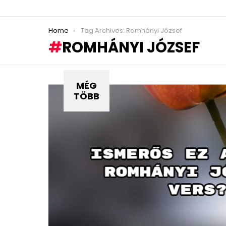
You are here:
Home
Tag Archives: Romhányi József
ROMHÁNYI JÓZSEF
MÉG
TÖBB