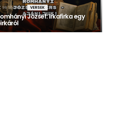
98
Shares
VERSEK
omhányi József: Irkafirka egy
irkáról