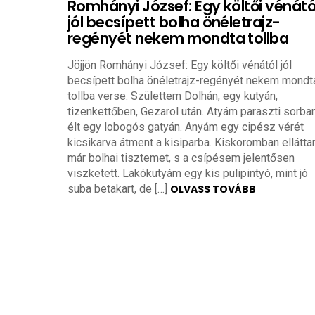
Romhányi József: Egy költői vénátó
jól becsípett bolha önéletrajz-
regényét nekem mondta tollba
Jöjjön Romhányi József: Egy költői vénától jól
becsípett bolha önéletrajz-regényét nekem mondt
tollba verse. Születtem Dolhán, egy kutyán,
tizenkettőben, Gezarol után. Atyám paraszti sorba
élt egy lobogós gatyán. Anyám egy cipész vérét
kicsikarva átment a kisiparba. Kiskoromban ellátt
már bolhai tisztemet, s a csípésem jelentősen
viszketett. Lakókutyám egy kis pulipintyó, mint jó
suba betakart, de […]
OLVASS TOVÁBB