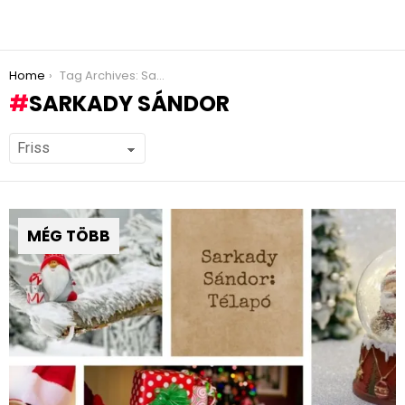
You are here:
Home
Tag Archives: Sarkady Sándor
SARKADY SÁNDOR
MÉG TÖBB