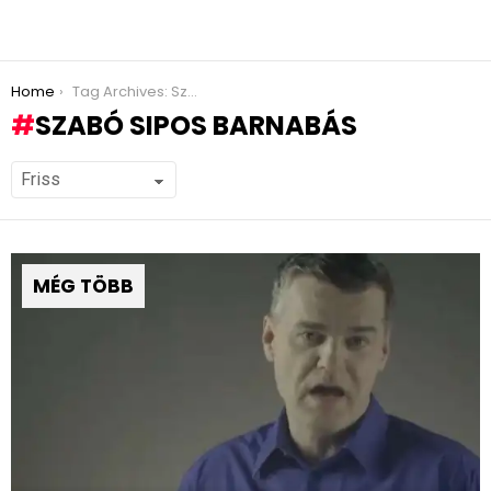
You are here:
Home
Tag Archives: Szabó Sipos Barnabás
SZABÓ SIPOS BARNABÁS
MÉG TÖBB