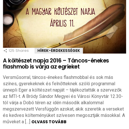
125
Shares
HÍREK-ÉRDEKESSÉGEK
A költészet napja 2016 – Táncos-énekes
flashmob is várja az egrieket
Versműsorral, táncos-énekes flashmobbal és sok más
színes, gyerekeknek és felnőtteknek szóló programmal
ünnepli Eger a költészet napját – tájékoztatták a szervezők
az MTI-t. A Bródy Sándor Megyei és Városi Könyvtár 12.30-
tól várja a Dobó téren az idén második alkalommal
megszervezett Versfüggőn azokat, akik szeretik a verseket
és kedves költeményüket szívesen megosztják másokkal. A
műveket a […]
OLVASS TOVÁBB