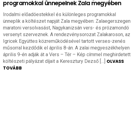
programokkal ünnepelnek Zala megyében
Irodalmi előadóestekkel és különleges programokkal
ünneplik a költészet napját Zala megyében: Zalaegerszegen
maratoni versolvasást, Nagykanizsán vers- és prózamondó
versenyt szerveznek. A rendezvénysorozat Zalakaroson, az
Igricek Együttes közreműködésével tartott verses-zenés
műsorral kezdődik el április 8-án. A zalai megyeszékhelyen
április 9-én adják át a Vers – Tér – Kép címmel meghirdetett
költészeti pályázat díjait a Keresztury Dezső […]
OLVASS
TOVÁBB