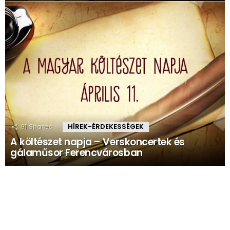
91
Shares
HÍREK-ÉRDEKESSÉGEK
A költészet napja – Verskoncertek és
gálaműsor Ferencvárosban