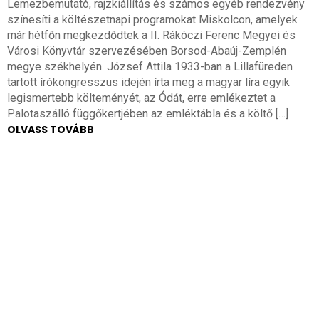
Lemezbemutató, rajzkiállítás és számos egyéb rendezvény
színesíti a költészetnapi programokat Miskolcon, amelyek
már hétfőn megkezdődtek a II. Rákóczi Ferenc Megyei és
Városi Könyvtár szervezésében Borsod-Abaúj-Zemplén
megye székhelyén. József Attila 1933-ban a Lillafüreden
tartott írókongresszus idején írta meg a magyar líra egyik
legismertebb költeményét, az Ódát, erre emlékeztet a
Palotaszálló függőkertjében az emléktábla és a költő […]
OLVASS TOVÁBB