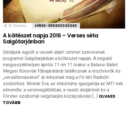
91
Shares
HÍREK-ÉRDEKESSÉGEK
A költészet napja 2016 – Verses séta
Salgótarjánban
Sétáljunk együtt a versek útján! címmel szerveznek
programot Salgótarjánban a költészet napján. A nógrádi
megyeszékhelyen április 11-én 11 órakor a Balassi Bálint
Megyei Könyvtár főbejáratánál találkoznak a résztvevők és
„versállomásokon” át érkeznek meg a Fő téri Radnóti-
szoborhoz. Molnár Éva, az intézmény igazgatója az MTI-nek
elmondta: a versmegállókban, a vasúti aluljárónál és a
Förster-szobornál salgótarjáni középiskolás […]
OLVASS
TOVÁBB