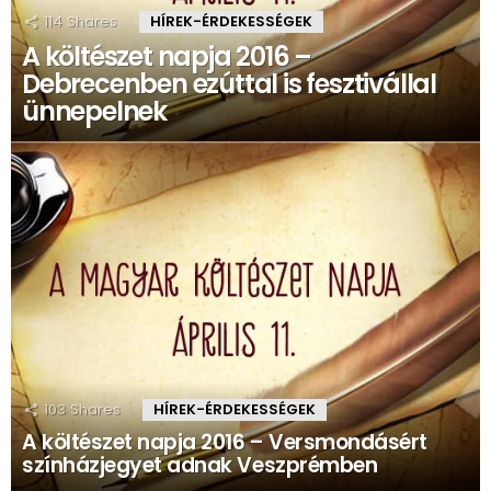
114
Shares
HÍREK-ÉRDEKESSÉGEK
A költészet napja 2016 –
Debrecenben ezúttal is fesztivállal
ünnepelnek
103
Shares
HÍREK-ÉRDEKESSÉGEK
A költészet napja 2016 – Versmondásért
színházjegyet adnak Veszprémben