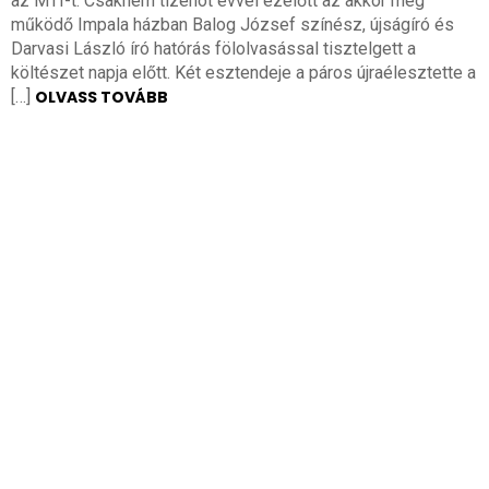
az MTI-t. Csaknem tizenöt évvel ezelőtt az akkor még
működő Impala házban Balog József színész, újságíró és
Darvasi László író hatórás fölolvasással tisztelgett a
költészet napja előtt. Két esztendeje a páros újraélesztette a
[…]
OLVASS TOVÁBB