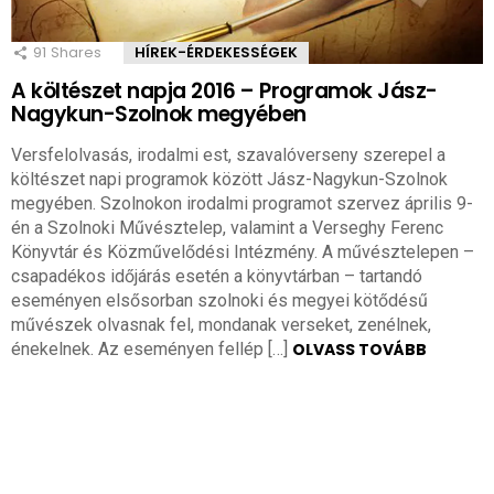
91
Shares
HÍREK-ÉRDEKESSÉGEK
A költészet napja 2016 – Programok Jász-
Nagykun-Szolnok megyében
Versfelolvasás, irodalmi est, szavalóverseny szerepel a
költészet napi programok között Jász-Nagykun-Szolnok
megyében. Szolnokon irodalmi programot szervez április 9-
én a Szolnoki Művésztelep, valamint a Verseghy Ferenc
Könyvtár és Közművelődési Intézmény. A művésztelepen –
csapadékos időjárás esetén a könyvtárban – tartandó
eseményen elsősorban szolnoki és megyei kötődésű
művészek olvasnak fel, mondanak verseket, zenélnek,
énekelnek. Az eseményen fellép […]
OLVASS TOVÁBB