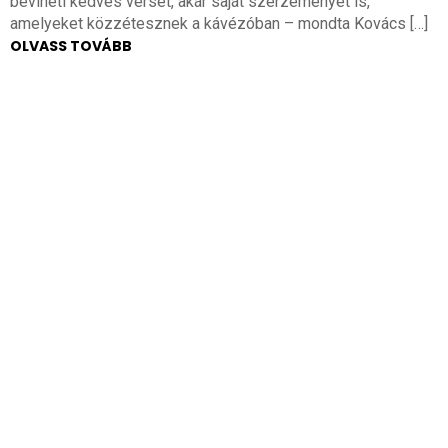
beviheti kedves versét, akár saját szerzeményét is,
amelyeket közzétesznek a kávézóban – mondta Kovács […]
OLVASS TOVÁBB