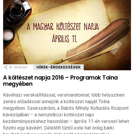
91
Shares
HÍREK-ÉRDEKESSÉGEK
A költészet napja 2016 – Programok Tolna
megyében
Kávéházi verskiállítással, versmaratonnal, több helyszínen
zenés előadással ünneplik a költészet napját Tolna
megyében. Szekszárdon, a Babits Mihály Kulturális Központ
kávézójában – a nemzetközi költészet napi
kezdeményezéshez hasonlóan – április 11-én verssel lehet
fizetni egy kávéért. Délelőtt tíztől este hat óráig bárki