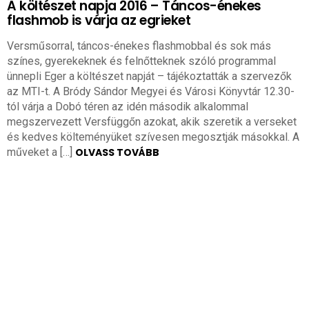
A költészet napja 2016 – Táncos-énekes
flashmob is várja az egrieket
Versműsorral, táncos-énekes flashmobbal és sok más
színes, gyerekeknek és felnőtteknek szóló programmal
ünnepli Eger a költészet napját – tájékoztatták a szervezők
az MTI-t. A Bródy Sándor Megyei és Városi Könyvtár 12.30-
tól várja a Dobó téren az idén második alkalommal
megszervezett Versfüggőn azokat, akik szeretik a verseket
és kedves költeményüket szívesen megosztják másokkal. A
műveket a […]
OLVASS TOVÁBB