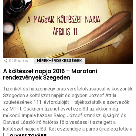
91
Shares
HÍREK-ÉRDEKESSÉGEK
A költészet napja 2016 – Maratoni
rendezvények Szegeden
Tizenkét és huszonnégy órás versfelolvasással is köszöntik
Szegeden a költészet napját és egyben József Attila
születésének 111. évfordulóját – tájékoztatták a szervezők
az MTI-t. Csaknem tizenöt évvel ezelőtt az akkor még
működő Impala házban Balog József színész, újságíró és
Darvasi László író hatórás fölolvasással tisztelgett a
költészet napja előtt. Két esztendeje a páros újraélesztette a
[…]
OLVASS TOVÁBB