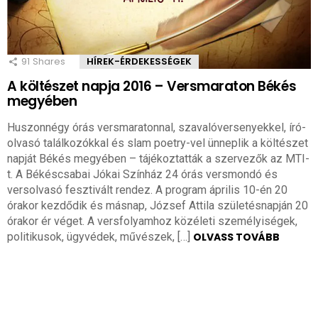
91
Shares
HÍREK-ÉRDEKESSÉGEK
A költészet napja 2016 – Versmaraton Békés
megyében
Huszonnégy órás versmaratonnal, szavalóversenyekkel, író-
olvasó találkozókkal és slam poetry-vel ünneplik a költészet
napját Békés megyében – tájékoztatták a szervezők az MTI-
t. A Békéscsabai Jókai Színház 24 órás versmondó és
versolvasó fesztivált rendez. A program április 10-én 20
órakor kezdődik és másnap, József Attila születésnapján 20
órakor ér véget. A versfolyamhoz közéleti személyiségek,
politikusok, ügyvédek, művészek, […]
OLVASS TOVÁBB