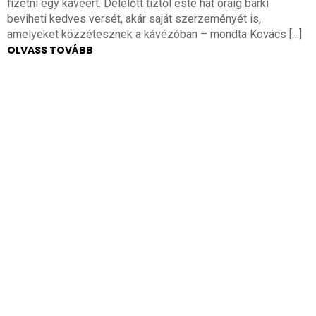
fizetni egy kávéért. Délelőtt tíztől este hat óráig bárki
beviheti kedves versét, akár saját szerzeményét is,
amelyeket közzétesznek a kávézóban – mondta Kovács […]
OLVASS TOVÁBB