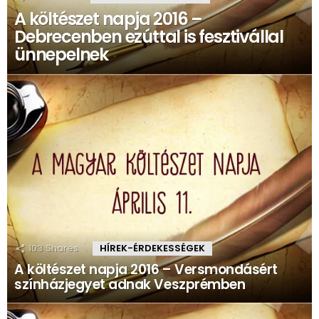
A költészet napja 2016 –
Debrecenben ezúttal is fesztivállal
ünnepelnek
103
Shares
HÍREK-ÉRDEKESSÉGEK
A költészet napja 2016 – Versmondásért
színházjegyet adnak Veszprémben