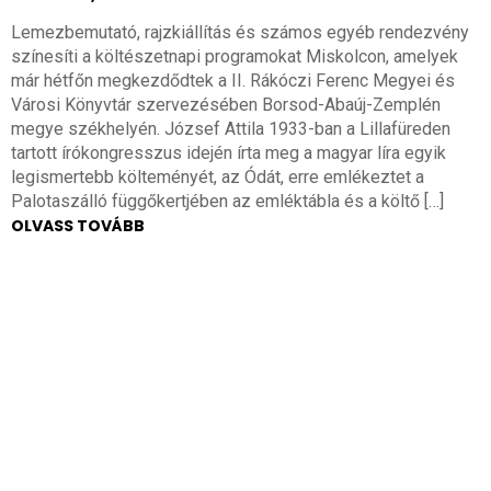
Lemezbemutató, rajzkiállítás és számos egyéb rendezvény
színesíti a költészetnapi programokat Miskolcon, amelyek
már hétfőn megkezdődtek a II. Rákóczi Ferenc Megyei és
Városi Könyvtár szervezésében Borsod-Abaúj-Zemplén
megye székhelyén. József Attila 1933-ban a Lillafüreden
tartott írókongresszus idején írta meg a magyar líra egyik
legismertebb költeményét, az Ódát, erre emlékeztet a
Palotaszálló függőkertjében az emléktábla és a költő […]
OLVASS TOVÁBB