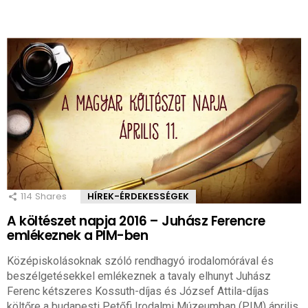
114
Shares
HÍREK-ÉRDEKESSÉGEK
A költészet napja 2016 – Juhász Ferencre
emlékeznek a PIM-ben
Középiskolásoknak szóló rendhagyó irodalomórával és
beszélgetésekkel emlékeznek a tavaly elhunyt Juhász
Ferenc kétszeres Kossuth-díjas és József Attila-díjas
költőre a budapesti Petőfi Irodalmi Múzeumban (PIM) április