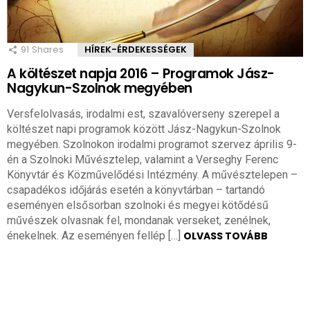
91
Shares
HÍREK-ÉRDEKESSÉGEK
A költészet napja 2016 – Programok Jász-
Nagykun-Szolnok megyében
Versfelolvasás, irodalmi est, szavalóverseny szerepel a
költészet napi programok között Jász-Nagykun-Szolnok
megyében. Szolnokon irodalmi programot szervez április 9-
én a Szolnoki Művésztelep, valamint a Verseghy Ferenc
Könyvtár és Közművelődési Intézmény. A művésztelepen –
csapadékos időjárás esetén a könyvtárban – tartandó
eseményen elsősorban szolnoki és megyei kötődésű
művészek olvasnak fel, mondanak verseket, zenélnek,
énekelnek. Az eseményen fellép […]
OLVASS TOVÁBB