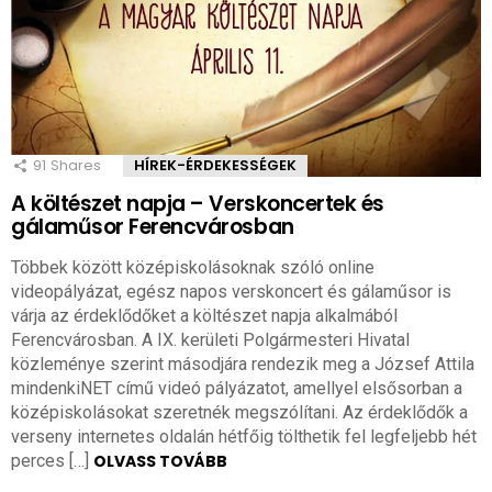
91
Shares
HÍREK-ÉRDEKESSÉGEK
A költészet napja – Verskoncertek és
gálaműsor Ferencvárosban
Többek között középiskolásoknak szóló online
videopályázat, egész napos verskoncert és gálaműsor is
várja az érdeklődőket a költészet napja alkalmából
Ferencvárosban. A IX. kerületi Polgármesteri Hivatal
közleménye szerint másodjára rendezik meg a József Attila
mindenkiNET című videó pályázatot, amellyel elsősorban a
középiskolásokat szeretnék megszólítani. Az érdeklődők a
verseny internetes oldalán hétfőig tölthetik fel legfeljebb hét
perces […]
OLVASS TOVÁBB