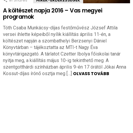
91
Shares
HÍREK-ÉRDEKESSÉGEK
A költészet napja 2016 – Vas megyei
programok
Tóth Csaba Munkácsy-díjas festőművész József Attila
versei ihlette képeiből nyílik kiállítás április 11-én, a
költészet napján a szombathelyi Berzsenyi Dániel
Könyvtárban – tájékoztatta az MTI-t Nagy Éva
könyvtárigazgató. A tárlatot Czetter Ibolya főiskolai tanár
nyitja meg, a kiállítás május 10-ig tekinthető meg. A
szentgotthárdi színházban április 9-én 17 órától Jókai Anna
Kossut-díjas írónő osztja meg […]
OLVASS TOVÁBB