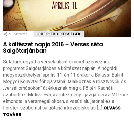
91
Shares
HÍREK-ÉRDEKESSÉGEK
A költészet napja 2016 – Verses séta
Salgótarjánban
Sétáljunk együtt a versek útján! címmel szerveznek
programot Salgótarjánban a költészet napján. A nógrádi
megyeszékhelyen április 11-én 11 órakor a Balassi Bálint
Megyei Könyvtár főbejáratánál találkoznak a résztvevők és
„versállomásokon” át érkeznek meg a Fő téri Radnóti-
szoborhoz. Molnár Éva, az intézmény igazgatója az MTI-nek
elmondta: a versmegállókban, a vasúti aluljárónál és a
Förster-szobornál salgótarjáni középiskolás […]
OLVASS
TOVÁBB