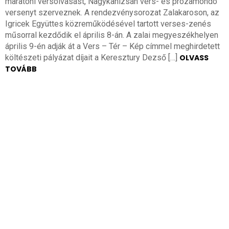
maratoni versolvasást, Nagykanizsán vers- és prózamondó
versenyt szerveznek. A rendezvénysorozat Zalakaroson, az
Igricek Együttes közreműködésével tartott verses-zenés
műsorral kezdődik el április 8-án. A zalai megyeszékhelyen
április 9-én adják át a Vers – Tér – Kép címmel meghirdetett
költészeti pályázat díjait a Keresztury Dezső […]
OLVASS
TOVÁBB