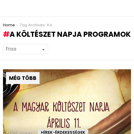
You are here:
Home
Tag Archives: A költészet napja programok
A KÖLTÉSZET NAPJA PROGRAMOK
MÉG TÖBB
114
Shares
HÍREK-ÉRDEKESSÉGEK